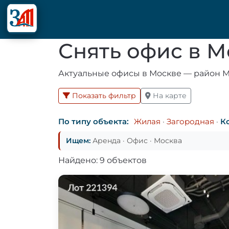
Снять офис в 
Актуальные офисы в Москве — район М
Показать фильтр
На карте
По типу объекта:
Жилая
·
Загородная
·
К
Ищем:
Аренда · Офис · Москва
Найдено: 9 объектов