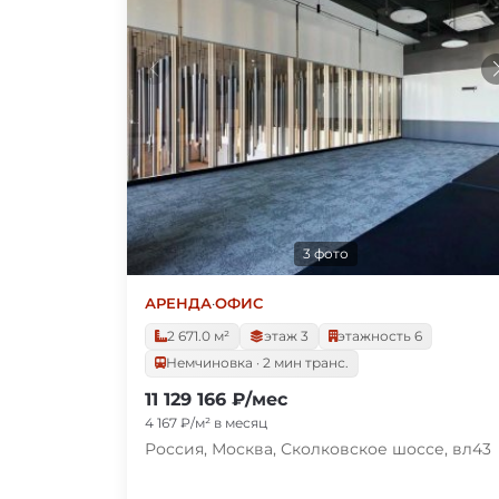
3 фото
АРЕНДА
·
ОФИС
2 671.0 м²
этаж 3
этажность 6
Немчиновка · 2 мин транс.
11 129 166 ₽/мес
4 167 ₽/м² в месяц
Россия, Москва, Сколковское шоссе, вл43