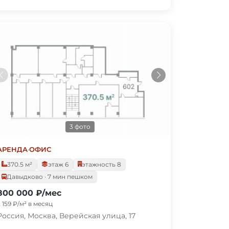
3 фото
АРЕНДА
·
ОФИС
370.5 м²
этаж 6
этажность 8
Давыдково · 7 мин пешком
800 000 ₽/мес
2 159 ₽/м² в месяц
Россия, Москва, Верейская улица, 17