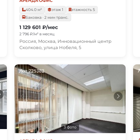
АРЕНДА
·
ОФИС
404.0 м²
этаж 1
этажность 5
Баковка · 2 мин транс.
1 129 601 ₽/мес
2 796 ₽/м² в месяц
Россия, Москва, Инновационный центр
Сколково, улица Нобеля, 5
3 фото