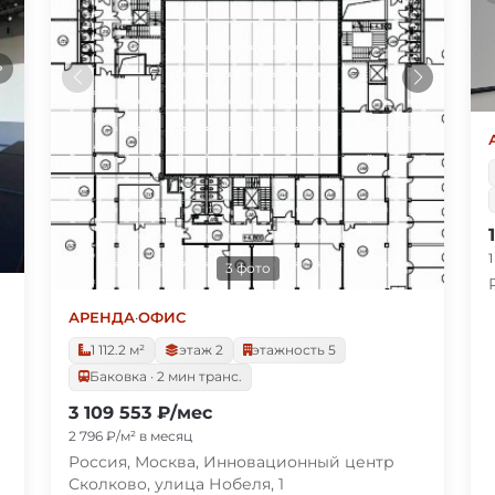
3 фото
АРЕНДА
·
ОФИС
1 112.2 м²
этаж 2
этажность 5
Баковка · 2 мин транс.
3 109 553 ₽/мес
2 796 ₽/м² в месяц
Россия, Москва, Инновационный центр
Сколково, улица Нобеля, 1