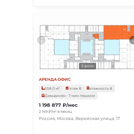
3 фото
АРЕНДА
·
ОФИС
558.0 м²
этаж 8
этажность 8
Давыдково · 7 мин пешком
1 198 877 ₽/мес
2 149 ₽/м² в месяц
Россия, Москва, Верейская улица, 17