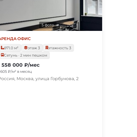
5 фото
АРЕНДА
·
ОФИС
971.0 м²
этаж 3
этажность 3
Сетунь · 2 мин пешком
1 558 000 ₽/мес
1 605 ₽/м² в месяц
Россия, Москва, улица Горбунова, 2