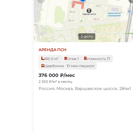
3 фото
АРЕНДА
·
ПСН
160.0 м²
этаж 1
этажность 17
Щербинка · 10 мин пешком
376 000 ₽/мес
2 350 ₽/м² в месяц
Россия, Москва, Варшавское шоссе, 284к1