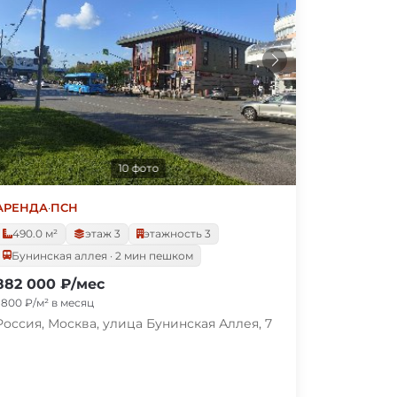
10 фото
АРЕНДА
·
ПСН
490.0 м²
этаж 3
этажность 3
Бунинская аллея · 2 мин пешком
882 000 ₽/мес
1 800 ₽/м² в месяц
Россия, Москва, улица Бунинская Аллея, 7