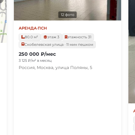
12 фото
АРЕНДА
·
ПСН
80.0 м²
этаж 3
этажность 31
Скобелевская улица · 11 мин пешком
250 000 ₽/мес
3 125 ₽/м² в месяц
Россия, Москва, улица Поляны, 5