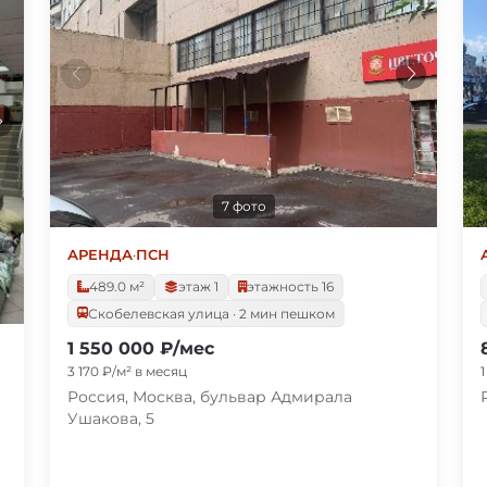
7 фото
АРЕНДА
·
ПСН
489.0 м²
этаж 1
этажность 16
Скобелевская улица · 2 мин пешком
1 550 000 ₽/мес
3 170 ₽/м² в месяц
Россия, Москва, бульвар Адмирала
Ушакова, 5