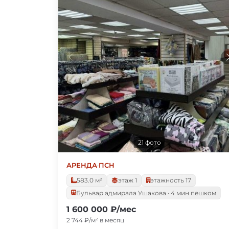
21 фото
АРЕНДА
·
ПСН
583.0 м²
этаж 1
этажность 17
Бульвар адмирала Ушакова · 4 мин пешком
1 600 000 ₽/мес
2 744 ₽/м² в месяц