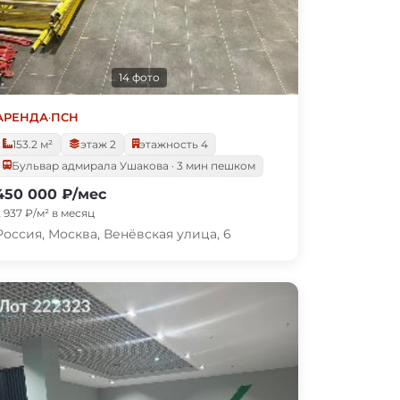
14 фото
АРЕНДА
·
ПСН
153.2 м²
этаж 2
этажность 4
Бульвар адмирала Ушакова · 3 мин пешком
450 000 ₽/мес
2 937 ₽/м² в месяц
Россия, Москва, Венёвская улица, 6