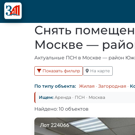
Снять помещен
Москве — райо
Актуальные ПСН в Москве — район Южно
Показать фильтр
На карте
По типу объекта:
Жилая
·
Загородная
·
К
Ищем:
Аренда · ПСН · Москва
Найдено: 10 объектов