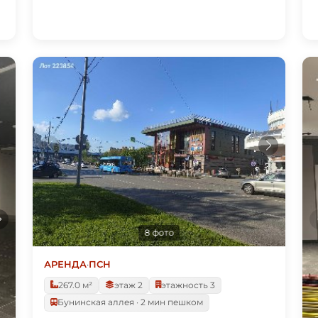
8 фото
АРЕНДА
·
ПСН
267.0 м²
этаж 2
этажность 3
Бунинская аллея · 2 мин пешком