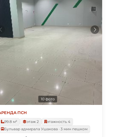
10 фото
АРЕНДА
·
ПСН
99.8 м²
этаж 2
этажность 4
Бульвар адмирала Ушакова · 3 мин пешком