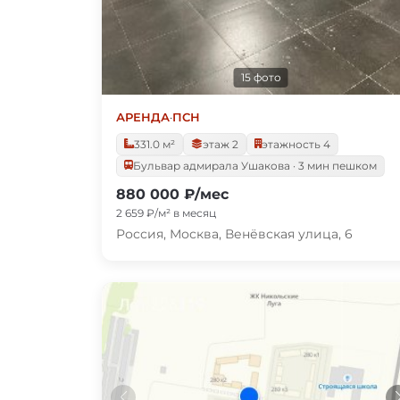
15 фото
АРЕНДА
·
ПСН
331.0 м²
этаж 2
этажность 4
Бульвар адмирала Ушакова · 3 мин пешком
880 000 ₽/мес
2 659 ₽/м² в месяц
Россия, Москва, Венёвская улица, 6