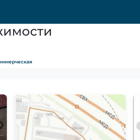
жимости
оммерческая