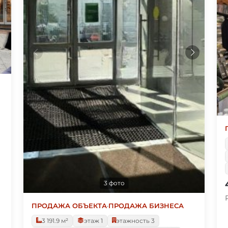
3 фото
ПРОДАЖА ОБЪЕКТА
·
ПРОДАЖА БИЗНЕСА
3 191.9 м²
этаж 1
этажность 3