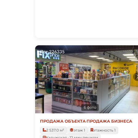
6 фото
ПРОДАЖА ОБЪЕКТА
·
ПРОДАЖА БИЗНЕСА
2 537.0 м²
этаж 1
этажность 1
Калужская · 12 мин пешком