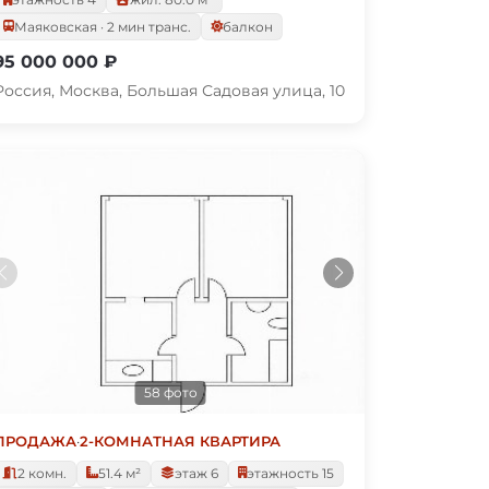
Маяковская · 2 мин транс.
балкон
95 000 000 ₽
Россия, Москва, Большая Садовая улица, 10
58 фото
ПРОДАЖА
·
2-КОМНАТНАЯ КВАРТИРА
2 комн.
51.4 м²
этаж 6
этажность 15