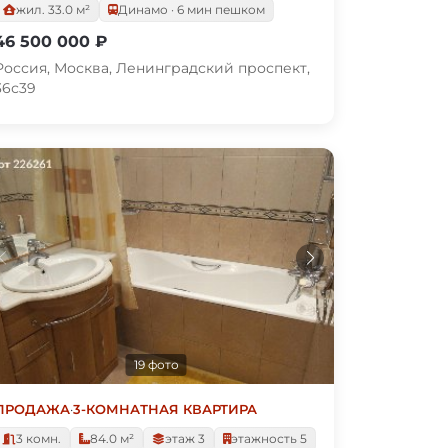
жил. 33.0 м²
Динамо · 6 мин пешком
46 500 000 ₽
Россия, Москва, Ленинградский проспект,
36с39
19 фото
ПРОДАЖА
·
3-КОМНАТНАЯ КВАРТИРА
3 комн.
84.0 м²
этаж 3
этажность 5