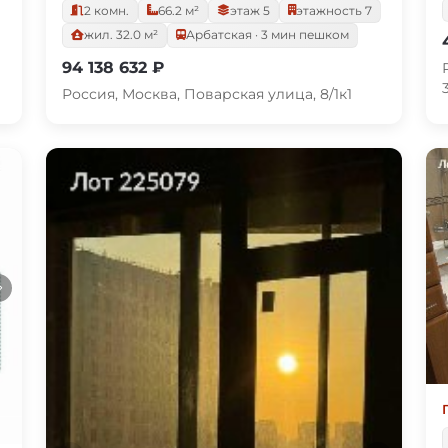
2 комн.
66.2 м²
этаж 5
этажность 7
жил. 32.0 м²
Арбатская · 3 мин пешком
94 138 632 ₽
Россия, Москва, Поварская улица, 8/1к1