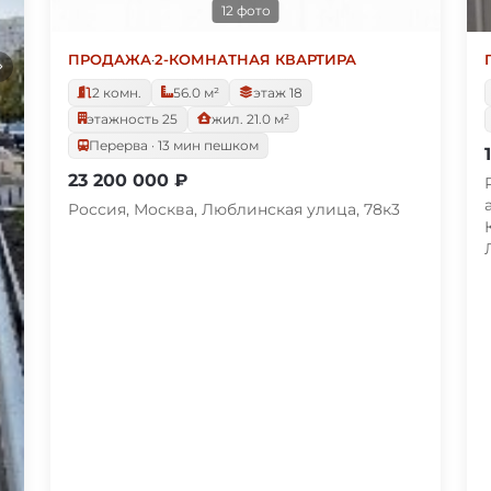
12 фото
ПРОДАЖА
·
2-КОМНАТНАЯ КВАРТИРА
2 комн.
56.0 м²
этаж 18
этажность 25
жил. 21.0 м²
Перерва · 13 мин пешком
23 200 000 ₽
Россия, Москва, Люблинская улица, 78к3