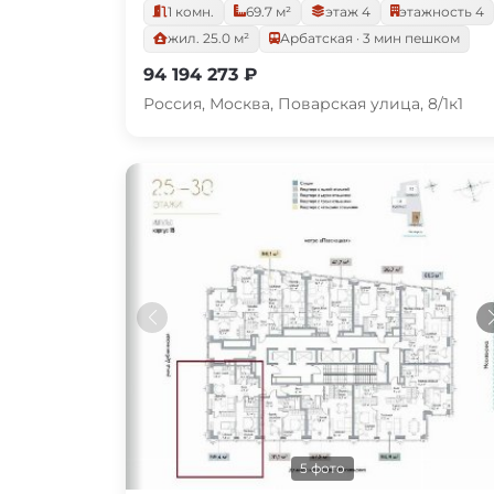
1 комн.
69.7 м²
этаж 4
этажность 4
жил. 25.0 м²
Арбатская · 3 мин пешком
94 194 273 ₽
Россия, Москва, Поварская улица, 8/1к1
5 фото