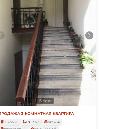
13 фото
ПРОДАЖА
·
3-КОМНАТНАЯ КВАРТИРА
3 комн.
126.7 м²
этаж 4
этажность 4
жил. 80.0 м²