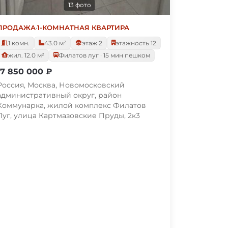
13 фото
ПРОДАЖА
·
1-КОМНАТНАЯ КВАРТИРА
1 комн.
43.0 м²
этаж 2
этажность 12
жил. 12.0 м²
Филатов луг · 15 мин пешком
17 850 000 ₽
Россия, Москва, Новомосковский
административный округ, район
Коммунарка, жилой комплекс Филатов
Луг, улица Картмазовские Пруды, 2к3