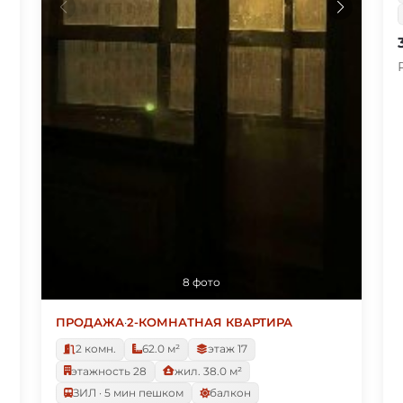
8 фото
ПРОДАЖА
·
2-КОМНАТНАЯ КВАРТИРА
2 комн.
62.0 м²
этаж 17
этажность 28
жил. 38.0 м²
ЗИЛ · 5 мин пешком
балкон