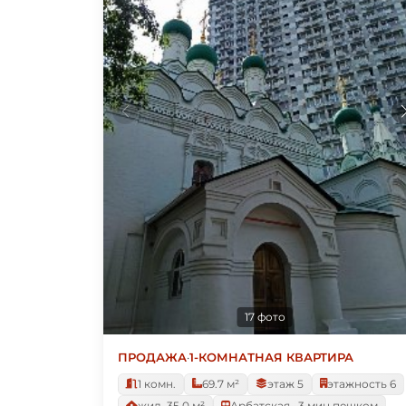
17 фото
ПРОДАЖА
·
1-КОМНАТНАЯ КВАРТИРА
1 комн.
69.7 м²
этаж 5
этажность 6
жил. 35.0 м²
Арбатская · 3 мин пешком