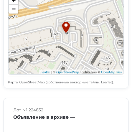
+
−
Leaflet
| ©
OpenStreetMap
contributors ©
OpenMapTiles
Карта: OpenStreetMap (собственные векторные тайлы, Leaflet).
Лот № 224832
Объявление в архиве —