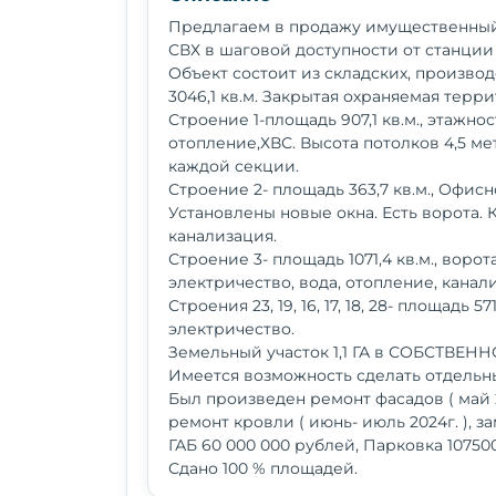
Предлагаем в продажу имущественный 
СВХ в шаговой доступности от станци
Объект состоит из складских, произв
3046,1 кв.м. Закрытая охраняемая терри
Строение 1-площадь 907,1 кв.м., этажно
отопление,ХВС. Высота потолков 4,5 ме
каждой секции.
Строение 2- площадь 363,7 кв.м., Офисн
Установлены новые окна. Есть ворота.
канализация.
Строение 3- площадь 1071,4 кв.м., воро
электричество, вода, отопление, канал
Строения 23, 19, 16, 17, 18, 28- площадь 5
электричество.
Земельный участок 1,1 ГА в СОБСТВЕНН
Имеется возможность сделать отдельн
Был произведен ремонт фасадов ( май 202
ремонт кровли ( июнь- июль 2024г. ), 
ГАБ 60 000 000 рублей, Парковка 10750
Сдано 100 % площадей.