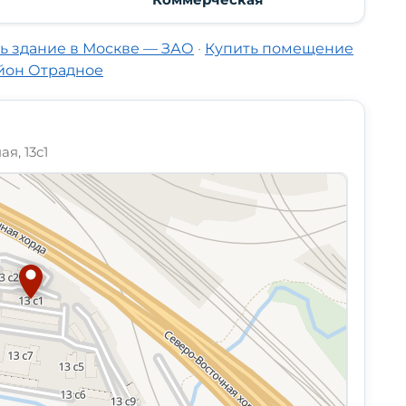
Коммерческая
ь здание в Москве — ЗАО
·
Купить помещение
йон Отрадное
я, 13с1