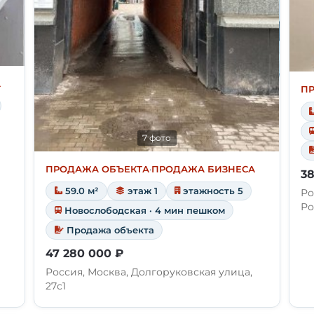
А
П
7 фото
ПРОДАЖА ОБЪЕКТА
·
ПРОДАЖА БИЗНЕСА
38
59.0 м²
этаж 1
этажность 5
Ро
Ро
Новослободская · 4 мин пешком
Продажа объекта
47 280 000 ₽
Россия, Москва, Долгоруковская улица,
27с1