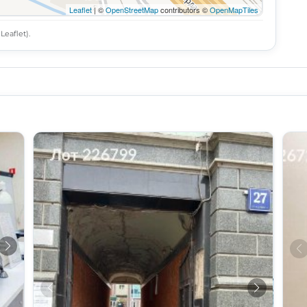
Leaflet
| ©
OpenStreetMap
contributors ©
OpenMapTiles
eaflet).