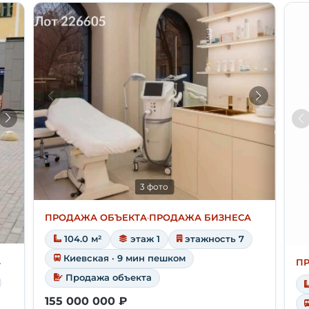
3 фото
ПРОДАЖА ОБЪЕКТА
·
ПРОДАЖА БИЗНЕСА
104.0 м²
этаж 1
этажность 7
Киевская · 9 мин пешком
А
П
Продажа объекта
155 000 000 ₽