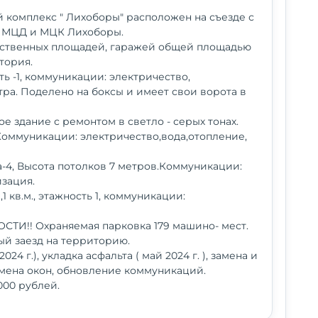
комплекс " Лихоборы" расположен на съезде с
и МЦД и МЦК Лихоборы.
одственных площадей, гаражей общей площадью
тория.
сть -1, коммуникации: электричество,
тра. Поделено на боксы и имеет свои ворота в
ое здание с ремонтом в светло - серых тонах.
 Коммуникации: электричество,вода,отопление,
та-4, Высота потолков 7 метров.Коммуникации:
изация.
71,1 кв.м., этажность 1, коммуникации:
ОСТИ!! Охраняемая парковка 179 машино- мест.
ый заезд на территорию.
4 г.), укладка асфальта ( май 2024 г. ), замена и
замена окон, обновление коммуникаций.
000 рублей.