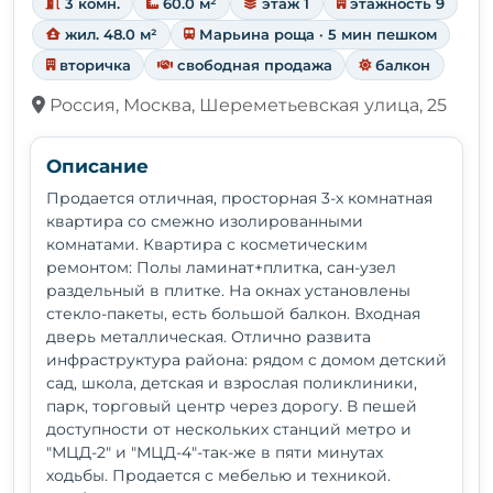
3 комн.
60.0 м²
этаж 1
этажность 9
жил. 48.0 м²
Марьина роща · 5 мин пешком
вторичка
свободная продажа
балкон
Россия, Москва, Шереметьевская улица, 25
Описание
Продается отличная, просторная 3-х комнатная
квартира со смежно изолированными
комнатами. Квартира с косметическим
ремонтом: Полы ламинат+плитка, сан-узел
раздельный в плитке. На окнах установлены
стекло-пакеты, есть большой балкон. Входная
дверь металлическая. Отлично развита
инфраструктура района: рядом с домом детский
сад, школа, детская и взрослая поликлиники,
парк, торговый центр через дорогу. В пешей
доступности от нескольких станций метро и
"МЦД-2" и "МЦД-4"-так-же в пяти минутах
ходьбы. Продается с мебелью и техникой.