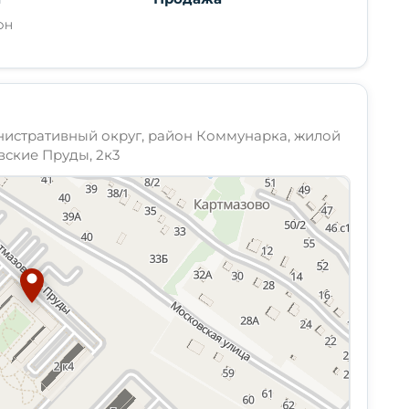
ОН
нистративный округ, район Коммунарка, жилой
вские Пруды, 2к3