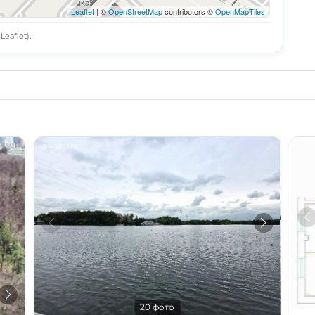
Leaflet
| ©
OpenStreetMap
contributors ©
OpenMapTiles
eaflet).
20 фото