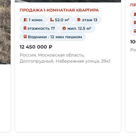
П
ПРОДАЖА
·
1-КОМНАТНАЯ КВАРТИРА
1 комн.
52.0 м²
этаж 13
этажность 17
жил. 12.5 м²
Водники · 12 мин пешком
10
12 450 000 ₽
Ро
Россия, Московская область,
Долгопрудный, Набережная улица, 29к1