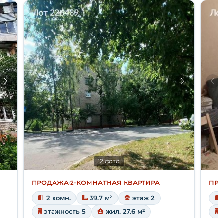
12 фото
ПРОДАЖА
·
2-КОМНАТНАЯ КВАРТИРА
П
2 комн.
39.7 м²
этаж 2
этажность 5
жил. 27.6 м²