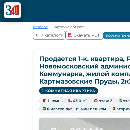
Каталог
·
Карточка объекта
К каталогу
Скачать PDF
просмотрен
Продается 1-к. квартира, 
Новомосковский админис
Коммунарка, жилой компл
Картмазовские Пруды, 2к
1-КОМНАТНАЯ КВАРТИРА
1 комн.
43.0 м²
этаж 2
эта
Филатов луг · 15 мин пешком
втори