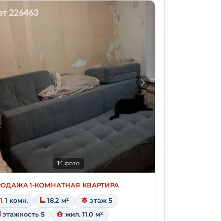
14 фото
РОДАЖА
·
1-КОМНАТНАЯ КВАРТИРА
1 комн.
18.2 м²
этаж 5
этажность 5
жил. 11.0 м²