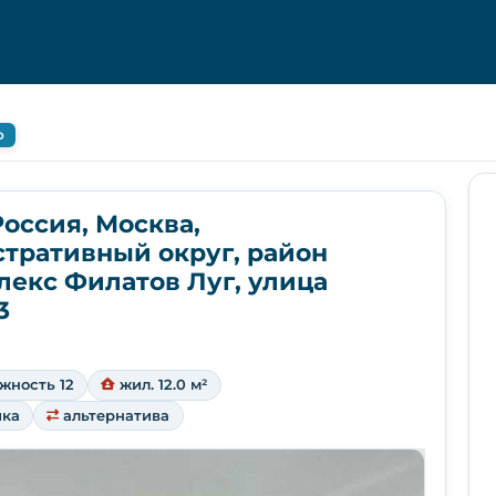
о
Россия, Москва,
тративный округ, район
екс Филатов Луг, улица
3
жность 12
жил. 12.0 м²
чка
альтернатива