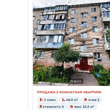
19 фото
ПРОДАЖА
·
2-КОМНАТНАЯ КВАРТИРА
2 комн.
46.0 м²
этаж 2
этажность 5
жил. 32.5 м²