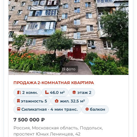
19 фото
ПРОДАЖА
·
2-КОМНАТНАЯ КВАРТИРА
2 комн.
46.0 м²
этаж 2
этажность 5
жил. 32.5 м²
Силикатная · 4 мин транс.
балкон
7 500 000 ₽
Россия, Московская область, Подольск,
проспект Юных Ленинцев, 42