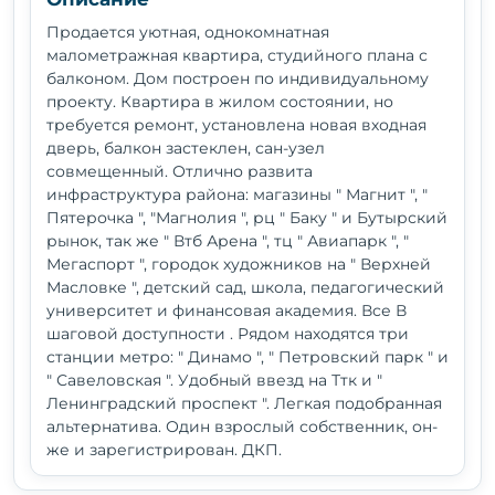
Продается уютная, однокомнатная
малометражная квартира, студийного плана с
балконом. Дом построен по индивидуальному
проекту. Квартира в жилом состоянии, но
требуется ремонт, установлена новая входная
дверь, балкон застеклен, сан-узел
совмещенный. Отлично развита
инфраструктура района: магазины " Магнит ", "
Пятерочка ", "Магнолия ", рц " Баку " и Бутырский
рынок, так же " Втб Арена ", тц " Авиапарк ", "
Мегаспорт ", городок художников на " Верхней
Масловке ", детский сад, школа, педагогический
университет и финансовая академия. Все В
шаговой доступности . Рядом находятся три
станции метро: " Динамо ", " Петровский парк " и
" Савеловская ". Удобный ввезд на Ттк и "
Ленинградский проспект ". Легкая подобранная
альтернатива. Один взрослый собственник, он-
же и зарегистрирован. ДКП.