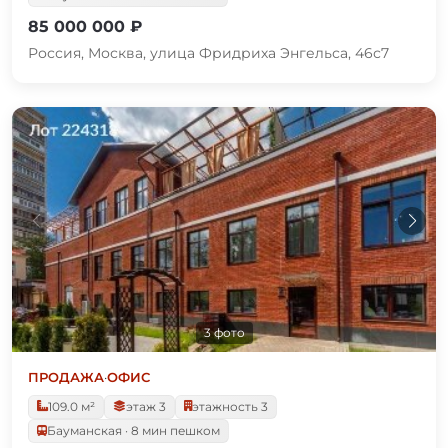
85 000 000 ₽
Россия, Москва, улица Фридриха Энгельса, 46с7
3 фото
ПРОДАЖА
·
ОФИС
109.0 м²
этаж 3
этажность 3
Бауманская · 8 мин пешком