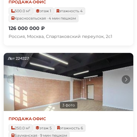
ПРОДАЖА
·
ОФИС
500.0 м²
этаж 1
этажность 4
Красносельская · 4 мин пешком
126 000 000 ₽
Россия, Москва, Спартаковский переулок, 2с1
3 фото
ПРОДАЖА
·
ОФИС
250.0 м²
этаж 5
этажность 6
Бауманская · 9 мин пешком