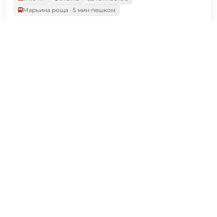
Марьина роща · 5 мин пешком
42 180 000 ₽
Россия, Москва, улица Сущёвский Вал, 43
1
2
ВОЗМОЖНО, ВЫ ИСКАЛИ
Снять квартиру в Москве
Купить офис в Москве
Купить квартиру в Москве
Каталог недвижимости