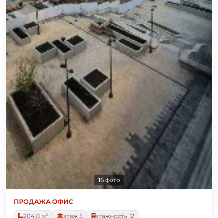
16 фото
ПРОДАЖА
·
ОФИС
204.0 м²
этаж 5
этажность 12