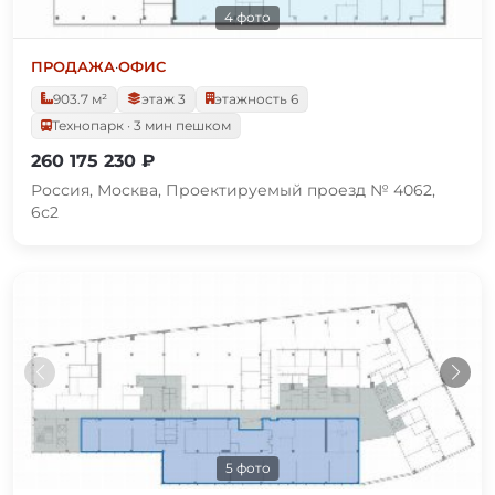
4 фото
ПРОДАЖА
·
ОФИС
903.7 м²
этаж 3
этажность 6
Технопарк · 3 мин пешком
260 175 230 ₽
Россия, Москва, Проектируемый проезд № 4062,
6с2
5 фото