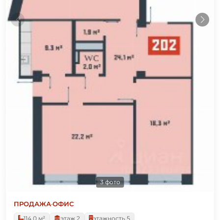
3 фото
ПРОДАЖА
·
ОФИС
114.0 м²
этаж 2
этажность 5