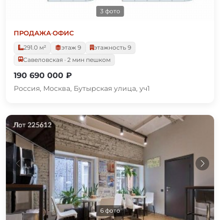
3 фото
ПРОДАЖА
·
ОФИС
291.0 м²
этаж 9
этажность 9
Савеловская · 2 мин пешком
190 690 000 ₽
Россия, Москва, Бутырская улица, уч1
6 фото