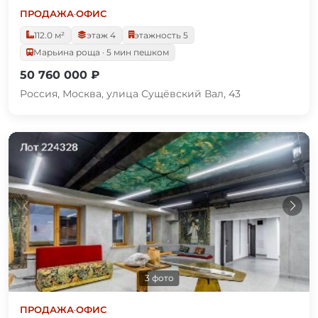
ПРОДАЖА
·
ОФИС
112.0 м²
этаж 4
этажность 5
Марьина роща · 5 мин пешком
50 760 000 ₽
Россия, Москва, улица Сущёвский Вал, 43
3 фото
ПРОДАЖА
·
ОФИС