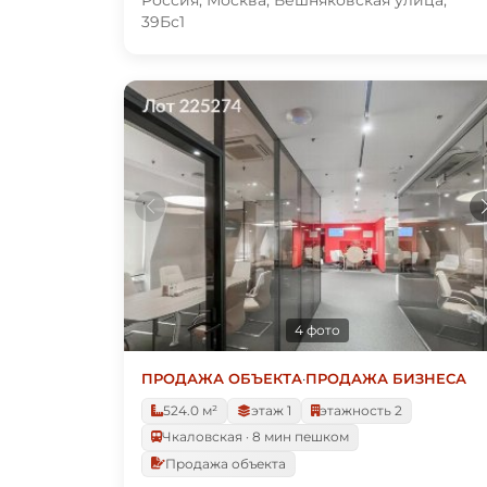
39Бс1
4 фото
ПРОДАЖА ОБЪЕКТА
·
ПРОДАЖА БИЗНЕСА
524.0 м²
этаж 1
этажность 2
Чкаловская · 8 мин пешком
Продажа объекта