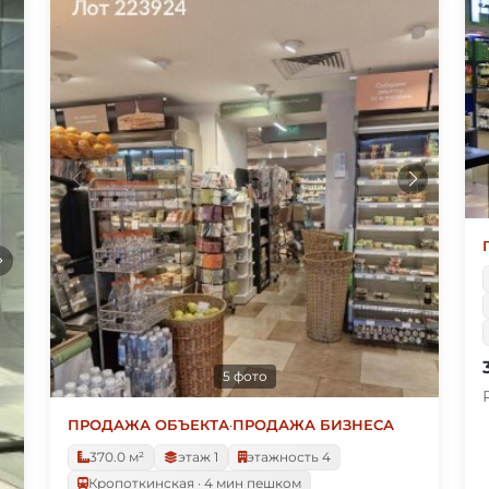
5 фото
ПРОДАЖА ОБЪЕКТА
·
ПРОДАЖА БИЗНЕСА
370.0 м²
этаж 1
этажность 4
Кропоткинская · 4 мин пешком