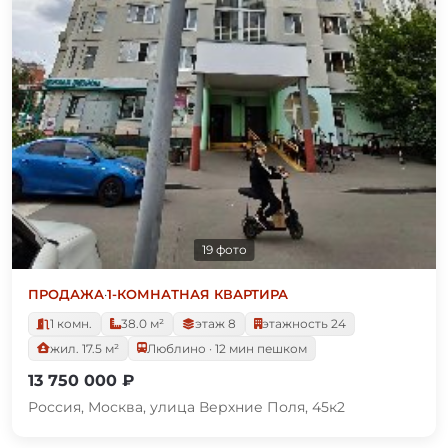
19 фото
ПРОДАЖА
·
1-КОМНАТНАЯ КВАРТИРА
1 комн.
38.0 м²
этаж 8
этажность 24
жил. 17.5 м²
Люблино · 12 мин пешком
13 750 000 ₽
Россия, Москва, улица Верхние Поля, 45к2