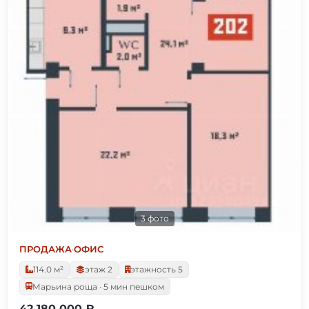
3 фото
ПРОДАЖА
·
ОФИС
114.0 м²
этаж 2
этажность 5
Марьина роща · 5 мин пешком
42 180 000 ₽