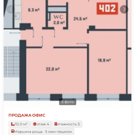
5 фото
ПРОДАЖА
·
ОФИС
112.0 м²
этаж 4
этажность 5
Марьина роща · 5 мин пешком