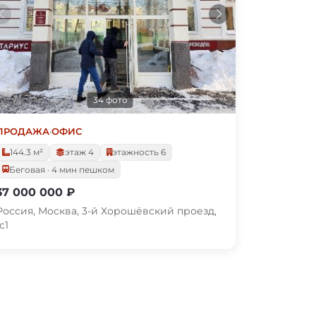
34 фото
ПРОДАЖА
·
ОФИС
144.3 м²
этаж 4
этажность 6
Беговая · 4 мин пешком
37 000 000 ₽
Россия, Москва, 3-й Хорошёвский проезд,
с1