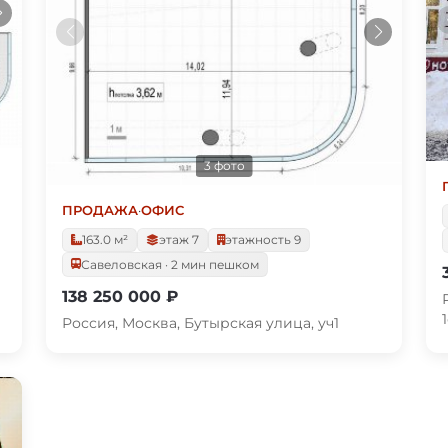
3 фото
ПРОДАЖА
·
ОФИС
163.0 м²
этаж 7
этажность 9
Савеловская · 2 мин пешком
138 250 000 ₽
1
Россия, Москва, Бутырская улица, уч1