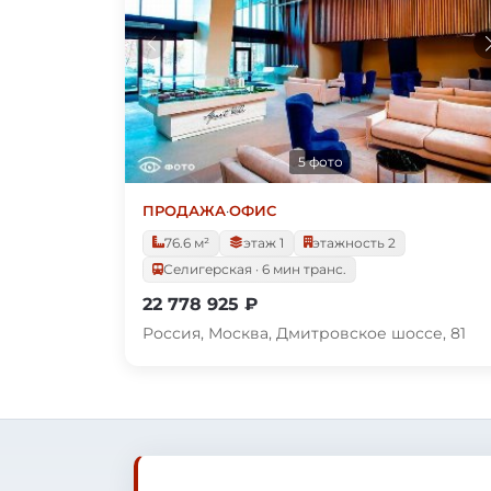
5 фото
ПРОДАЖА
·
ОФИС
76.6 м²
этаж 1
этажность 2
Селигерская · 6 мин транс.
22 778 925 ₽
Россия, Москва, Дмитровское шоссе, 81