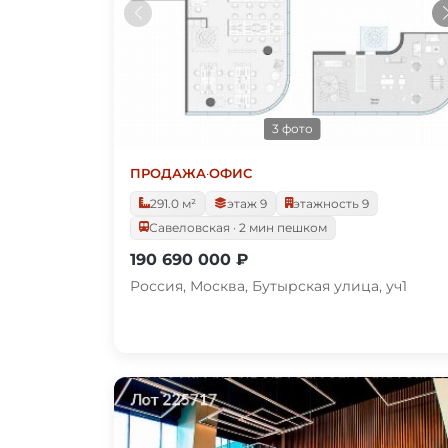
3 фото
ПРОДАЖА
·
ОФИС
291.0 м²
этаж 9
этажность 9
Савеловская · 2 мин пешком
190 690 000 ₽
Россия, Москва, Бутырская улица, уч1