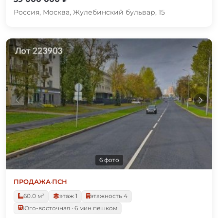
Россия, Москва, Жулебинский бульвар, 15
6 фото
ПРОДАЖА
·
ПСН
60.0 м²
этаж 1
этажность 4
Юго-восточная · 6 мин пешком