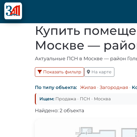
Купить помеще
Москве — райо
Актуальные ПСН в Москве — район Голь
Показать фильтр
На карте
По типу объекта:
Жилая
·
Загородная
·
К
Ищем:
Продажа · ПСН · Москва
Найдено: 2 объекта