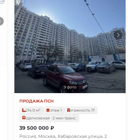
9 фото
ПРОДАЖА
·
ПСН
214.0 м²
этаж 1
этажность 17
Щелковская · 2 мин транс.
39 500 000 ₽
Россия, Москва, Хабаровская улица, 2