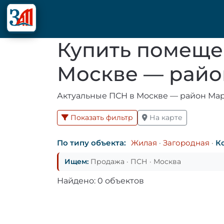
Купить помеще
Москве — рай
Актуальные ПСН в Москве — район Мар
Показать фильтр
На карте
По типу объекта:
Жилая
·
Загородная
·
К
Ищем:
Продажа · ПСН · Москва
Найдено: 0 объектов