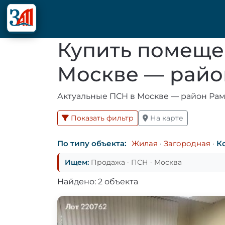
Купить помеще
Москве — райо
Актуальные ПСН в Москве — район Раме
Показать фильтр
На карте
По типу объекта:
Жилая
·
Загородная
·
К
Ищем:
Продажа · ПСН · Москва
Найдено: 2 объекта