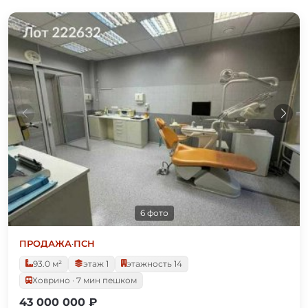
6 фото
ПРОДАЖА
·
ПСН
93.0 м²
этаж 1
этажность 14
Ховрино · 7 мин пешком
43 000 000 ₽