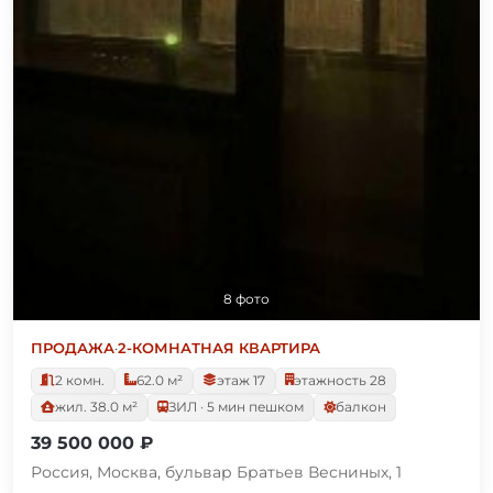
8 фото
ПРОДАЖА
·
2-КОМНАТНАЯ КВАРТИРА
2 комн.
62.0 м²
этаж 17
этажность 28
жил. 38.0 м²
ЗИЛ · 5 мин пешком
балкон
39 500 000 ₽
Россия, Москва, бульвар Братьев Весниных, 1