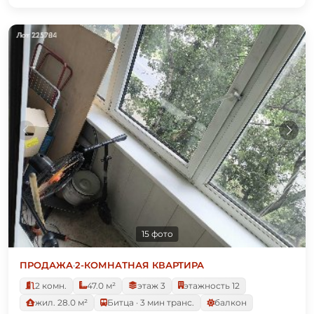
15 фото
ПРОДАЖА
·
2-КОМНАТНАЯ КВАРТИРА
2 комн.
47.0 м²
этаж 3
этажность 12
жил. 28.0 м²
Битца · 3 мин транс.
балкон