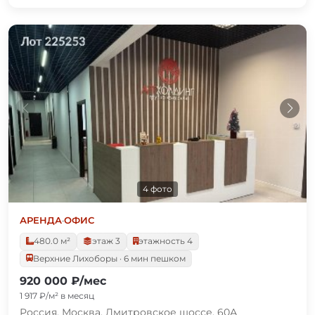
4 фото
АРЕНДА
·
ОФИС
480.0 м²
этаж 3
этажность 4
Верхние Лихоборы · 6 мин пешком
920 000 ₽/мес
1 917 ₽/м² в месяц
Россия, Москва, Дмитровское шоссе, 60А