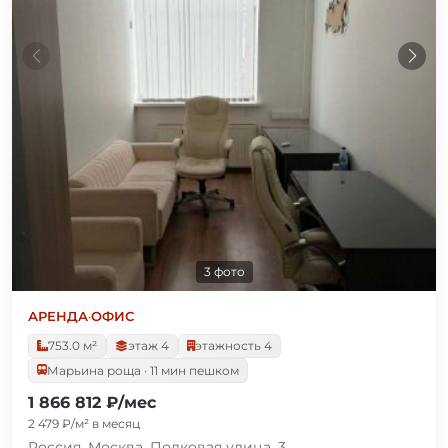
3 фото
АРЕНДА
·
ОФИС
753.0 м²
этаж 4
этажность 4
Марьина роща · 11 мин пешком
1 866 812 ₽/мес
2 479 ₽/м² в месяц
Россия, Москва, Полковая улица, 3