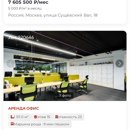
7 605 500 ₽/мес
5 000 ₽/м² в месяц
Россия, Москва, улица Сущёвский Вал, 18
7 фото
АРЕНДА
·
ОФИС
1 311.0 м²
этаж 15
этажность 23
Марьина роща · 9 мин пешком