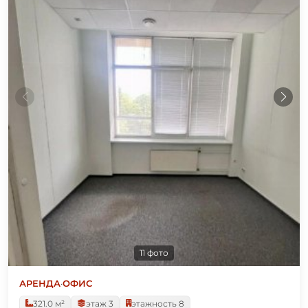
11 фото
АРЕНДА
·
ОФИС
321.0 м²
этаж 3
этажность 8