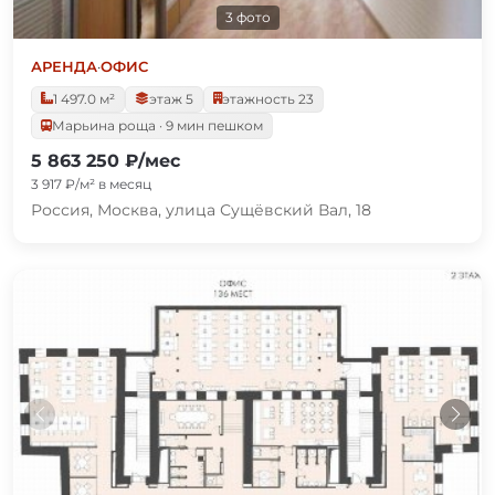
3 фото
АРЕНДА
·
ОФИС
1 497.0 м²
этаж 5
этажность 23
Марьина роща · 9 мин пешком
5 863 250 ₽/мес
3 917 ₽/м² в месяц
Россия, Москва, улица Сущёвский Вал, 18