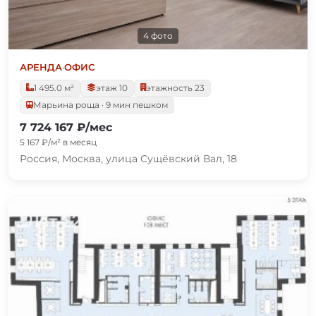
4 фото
АРЕНДА
·
ОФИС
1 495.0 м²
этаж 10
этажность 23
Марьина роща · 9 мин пешком
7 724 167 ₽/мес
5 167 ₽/м² в месяц
Россия, Москва, улица Сущёвский Вал, 18