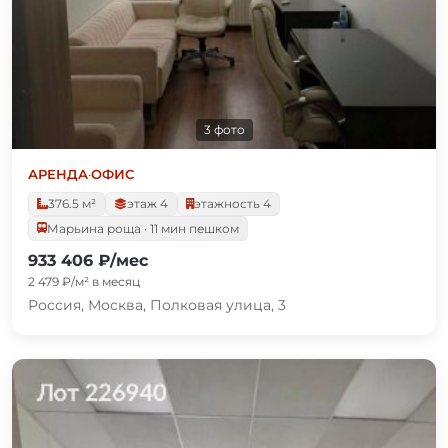
3 фото
АРЕНДА
·
ОФИС
376.5 м²
этаж 4
этажность 4
Марьина роща · 11 мин пешком
933 406 ₽/мес
2 479 ₽/м² в месяц
Россия, Москва, Полковая улица, 3