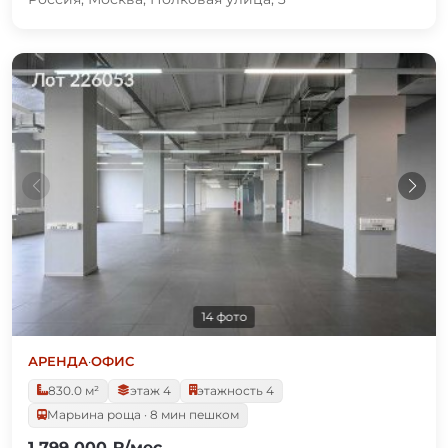
14 фото
АРЕНДА
·
ОФИС
830.0 м²
этаж 4
этажность 4
Марьина роща · 8 мин пешком
1 799 000 ₽/мес