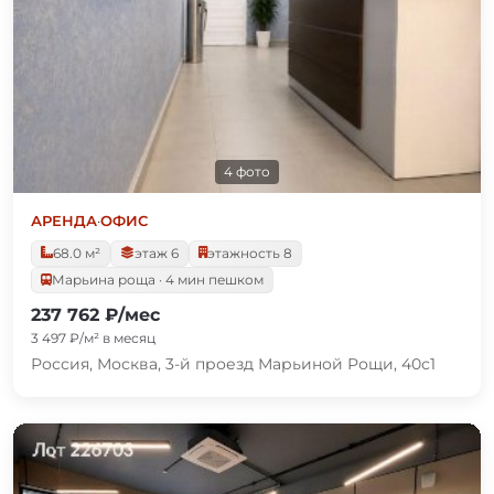
4 фото
АРЕНДА
·
ОФИС
68.0 м²
этаж 6
этажность 8
Марьина роща · 4 мин пешком
237 762 ₽/мес
3 497 ₽/м² в месяц
Россия, Москва, 3-й проезд Марьиной Рощи, 40с1