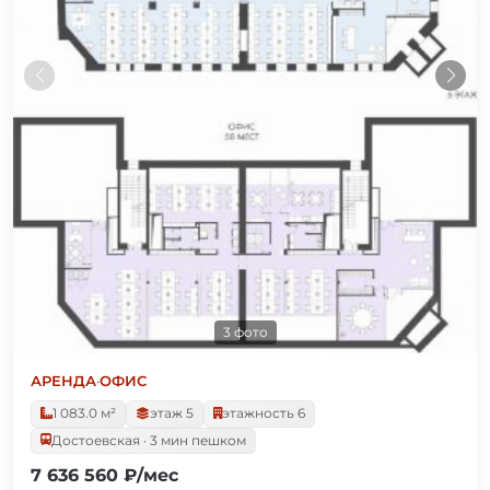
3 фото
АРЕНДА
·
ОФИС
1 083.0 м²
этаж 5
этажность 6
Достоевская · 3 мин пешком
7 636 560 ₽/мес