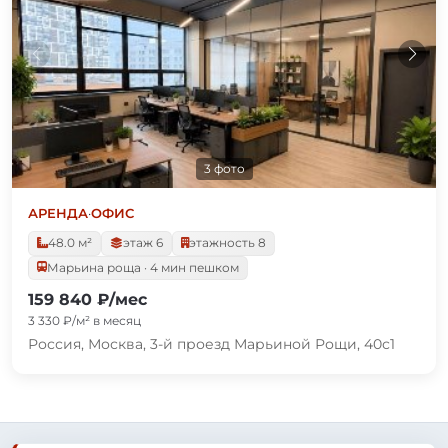
3 фото
АРЕНДА
·
ОФИС
48.0 м²
этаж 6
этажность 8
Марьина роща · 4 мин пешком
159 840 ₽/мес
3 330 ₽/м² в месяц
Россия, Москва, 3-й проезд Марьиной Рощи, 40с1