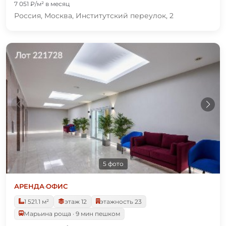
7 051 ₽/м² в месяц
Россия, Москва, Институтский переулок, 2
5 фото
АРЕНДА
·
ОФИС
1 521.1 м²
этаж 12
этажность 23
Марьина роща · 9 мин пешком