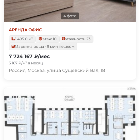
4 фото
АРЕНДА
·
ОФИС
1 495.0 м²
этаж 10
этажность 23
Марьина роща · 9 мин пешком
7 724 167 ₽/мес
5 167 ₽/м² в месяц
Россия, Москва, улица Сущёвский Вал, 18