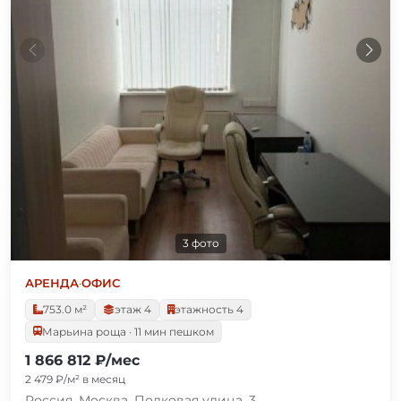
3 фото
АРЕНДА
·
ОФИС
753.0 м²
этаж 4
этажность 4
Марьина роща · 11 мин пешком
1 866 812 ₽/мес
2 479 ₽/м² в месяц
Россия, Москва, Полковая улица, 3