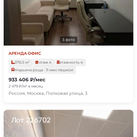
3 фото
АРЕНДА
·
ОФИС
376.5 м²
этаж 4
этажность 4
Марьина роща · 11 мин пешком
933 406 ₽/мес
2 479 ₽/м² в месяц
Россия, Москва, Полковая улица, 3