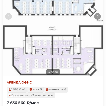
3 фото
АРЕНДА
·
ОФИС
1 083.0 м²
этаж 5
этажность 6
Достоевская · 3 мин пешком
7 636 560 ₽/мес