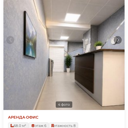
4 фото
АРЕНДА
·
ОФИС
68.0 м²
этаж 6
этажность 8