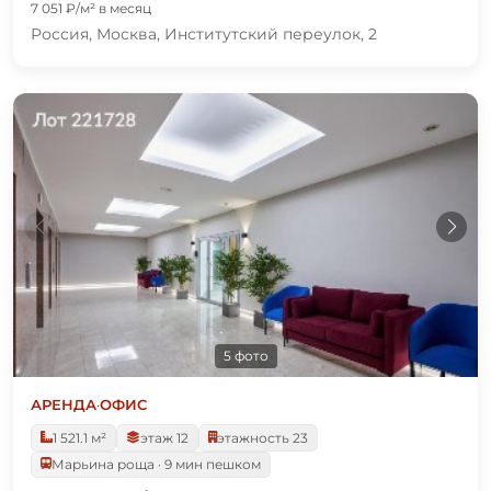
7 051 ₽/м² в месяц
Россия, Москва, Институтский переулок, 2
5 фото
АРЕНДА
·
ОФИС
1 521.1 м²
этаж 12
этажность 23
Марьина роща · 9 мин пешком