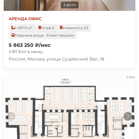
3 фото
АРЕНДА
·
ОФИС
1 497.0 м²
этаж 5
этажность 23
Марьина роща · 9 мин пешком
5 863 250 ₽/мес
3 917 ₽/м² в месяц
Россия, Москва, улица Сущёвский Вал, 18