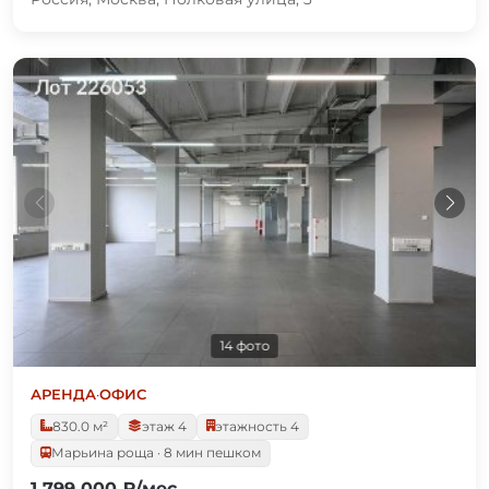
14 фото
АРЕНДА
·
ОФИС
830.0 м²
этаж 4
этажность 4
Марьина роща · 8 мин пешком
1 799 000 ₽/мес