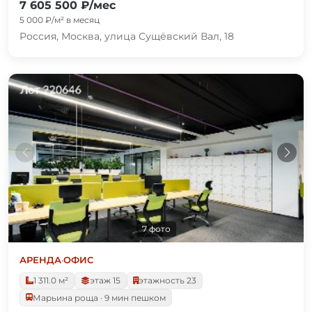
7 605 500 ₽/мес
5 000 ₽/м² в месяц
Россия, Москва, улица Сущёвский Вал, 18
7 фото
АРЕНДА
·
ОФИС
1 311.0 м²
этаж 15
этажность 23
Марьина роща · 9 мин пешком