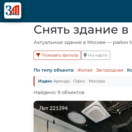
Снять здание 
Актуальные здания в Москве — район М
Показать фильтр
На карте
По типу объекта:
Жилая
·
Загородная
·
К
Ищем:
Аренда · Офис · Москва
Найдено: 9 объектов