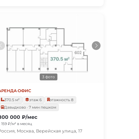
3 фото
АРЕНДА
·
ОФИС
370.5 м²
этаж 6
этажность 8
Давыдково · 7 мин пешком
800 000 ₽/мес
2 159 ₽/м² в месяц
Россия, Москва, Верейская улица, 17