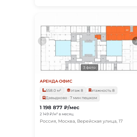
3 фото
АРЕНДА
·
ОФИС
558.0 м²
этаж 8
этажность 8
Давыдково · 7 мин пешком
1 198 877 ₽/мес
2 149 ₽/м² в месяц
Россия, Москва, Верейская улица, 17