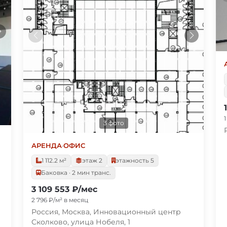
3 фото
АРЕНДА
·
ОФИС
1 112.2 м²
этаж 2
этажность 5
Баковка · 2 мин транс.
3 109 553 ₽/мес
2 796 ₽/м² в месяц
Россия, Москва, Инновационный центр
Сколково, улица Нобеля, 1