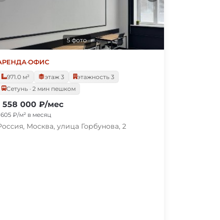
5 фото
АРЕНДА
·
ОФИС
971.0 м²
этаж 3
этажность 3
Сетунь · 2 мин пешком
1 558 000 ₽/мес
1 605 ₽/м² в месяц
Россия, Москва, улица Горбунова, 2