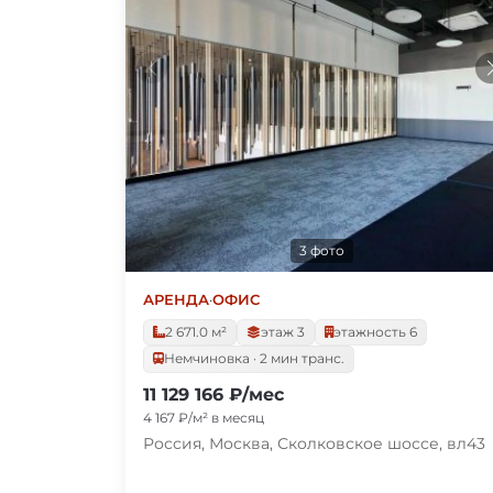
3 фото
АРЕНДА
·
ОФИС
2 671.0 м²
этаж 3
этажность 6
Немчиновка · 2 мин транс.
11 129 166 ₽/мес
4 167 ₽/м² в месяц
Россия, Москва, Сколковское шоссе, вл43