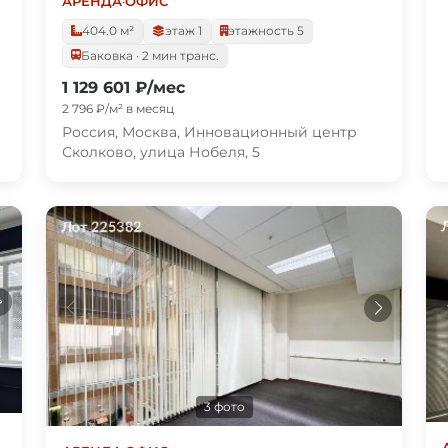
АРЕНДА
·
ОФИС
404.0 м²
этаж 1
этажность 5
Баковка · 2 мин транс.
1 129 601 ₽/мес
2 796 ₽/м² в месяц
Россия, Москва, Инновационный центр
Сколково, улица Нобеля, 5
3 фото