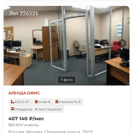
7 фото
АРЕНДА
·
ОФИС
423.0 м²
этаж 6
этажность 6
Отрадное · 8 мин пешком
407 140 ₽/мес
963 ₽/м² в месяц
Россия, Москва, Отрадная улица, 2Бс9