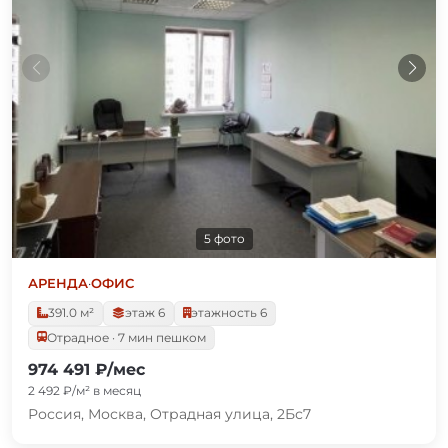
5 фото
АРЕНДА
·
ОФИС
391.0 м²
этаж 6
этажность 6
Отрадное · 7 мин пешком
974 491 ₽/мес
2 492 ₽/м² в месяц
Россия, Москва, Отрадная улица, 2Бс7