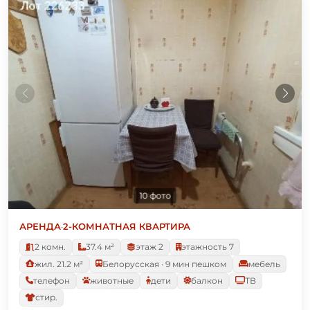
10 фото
АРЕНДА
·
2-КОМНАТНАЯ КВАРТИРА
2 комн.
37.4 м²
этаж 2
этажность 7
жил. 21.2 м²
Белорусская · 9 мин пешком
мебель
телефон
животные
дети
балкон
ТВ
стир.