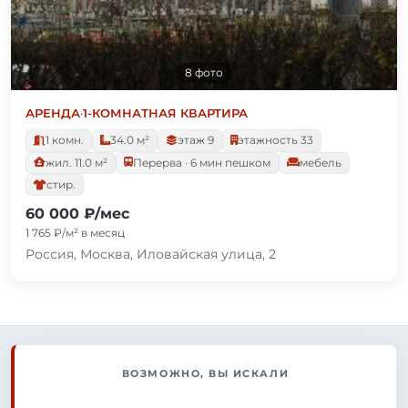
8 фото
АРЕНДА
·
1-КОМНАТНАЯ КВАРТИРА
1 комн.
34.0 м²
этаж 9
этажность 33
жил. 11.0 м²
Перерва · 6 мин пешком
мебель
стир.
60 000 ₽/мес
1 765 ₽/м² в месяц
Россия, Москва, Иловайская улица, 2
ВОЗМОЖНО, ВЫ ИСКАЛИ