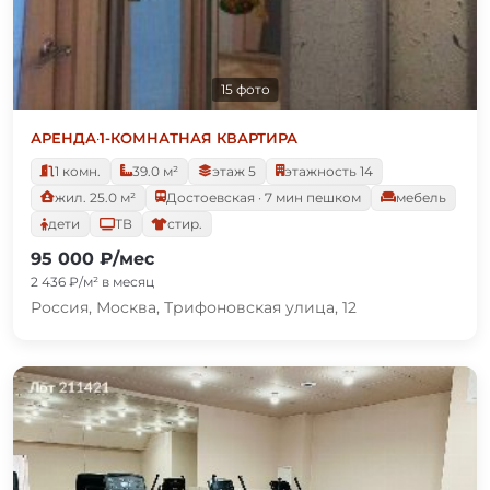
15 фото
АРЕНДА
·
1-КОМНАТНАЯ КВАРТИРА
1 комн.
39.0 м²
этаж 5
этажность 14
жил. 25.0 м²
Достоевская · 7 мин пешком
мебель
дети
ТВ
стир.
95 000 ₽/мес
2 436 ₽/м² в месяц
Россия, Москва, Трифоновская улица, 12