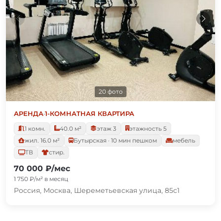
20 фото
АРЕНДА
·
1-КОМНАТНАЯ КВАРТИРА
1 комн.
40.0 м²
этаж 3
этажность 5
жил. 16.0 м²
Бутырская · 10 мин пешком
мебель
ТВ
стир.
70 000 ₽/мес
1 750 ₽/м² в месяц
Россия, Москва, Шереметьевская улица, 85с1