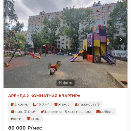
14 фото
АРЕНДА
·
2-КОМНАТНАЯ КВАРТИРА
2 комн.
46.0 м²
этаж 5
этажность 9
жил. 31.0 м²
Шелепиха · 5 мин пешком
мебель
дети
стир.
80 000 ₽/мес