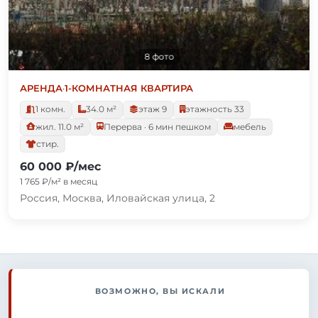
8 фото
АРЕНДА
·
1-КОМНАТНАЯ КВАРТИРА
1 комн.
34.0 м²
этаж 9
этажность 33
жил. 11.0 м²
Перерва · 6 мин пешком
мебель
стир.
60 000 ₽/мес
1 765 ₽/м² в месяц
Россия, Москва, Иловайская улица, 2
ВОЗМОЖНО, ВЫ ИСКАЛИ