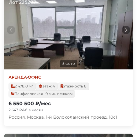
5 фото
АРЕНДА
·
ОФИС
2 478.0 м²
этаж 4
этажность 8
Панфиловская · 9 мин пешком
6 550 500 ₽/мес
2 643 ₽/м² в месяц
Россия, Москва, 1-й Волоколамский проезд, 10с1