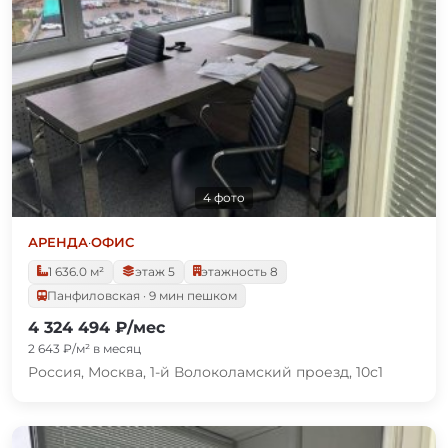
4 фото
АРЕНДА
·
ОФИС
1 636.0 м²
этаж 5
этажность 8
Панфиловская · 9 мин пешком
4 324 494 ₽/мес
2 643 ₽/м² в месяц
Россия, Москва, 1-й Волоколамский проезд, 10с1