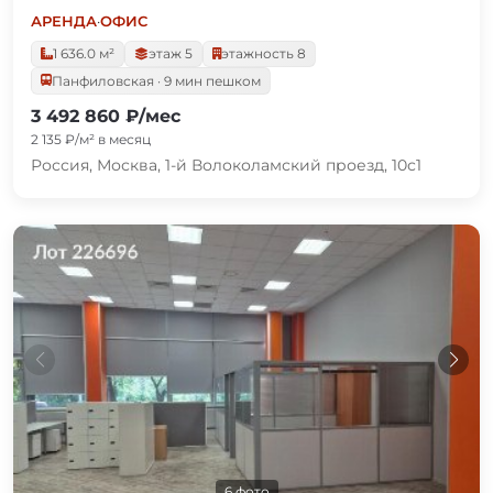
АРЕНДА
·
ОФИС
1 636.0 м²
этаж 5
этажность 8
Панфиловская · 9 мин пешком
3 492 860 ₽/мес
2 135 ₽/м² в месяц
Россия, Москва, 1-й Волоколамский проезд, 10с1
6 фото