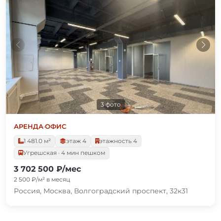
3 фото
АРЕНДА
·
ОФИС
1 481.0 м²
этаж 4
этажность 4
Угрешская · 4 мин пешком
3 702 500 ₽/мес
2 500 ₽/м² в месяц
Россия, Москва, Волгоградский проспект, 32к31