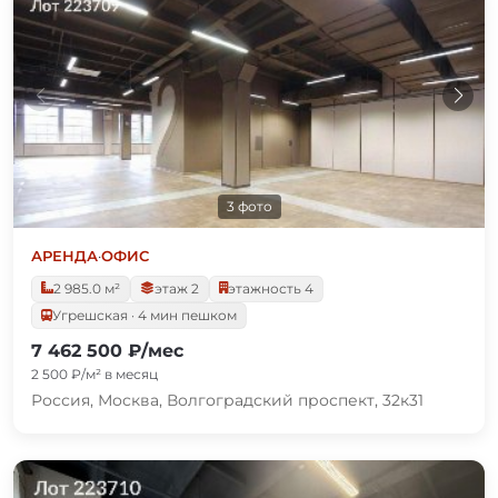
3 фото
АРЕНДА
·
ОФИС
2 985.0 м²
этаж 2
этажность 4
Угрешская · 4 мин пешком
7 462 500 ₽/мес
2 500 ₽/м² в месяц
Россия, Москва, Волгоградский проспект, 32к31