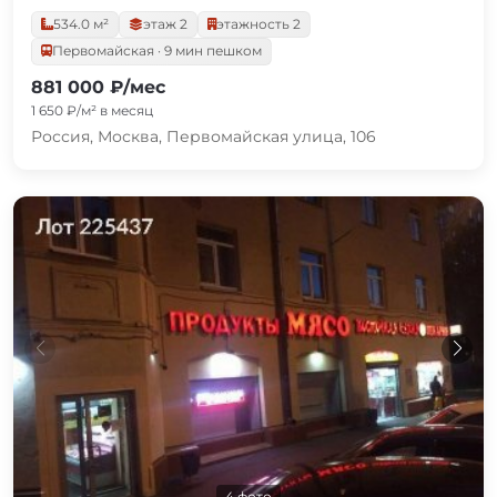
534.0 м²
этаж 2
этажность 2
Первомайская · 9 мин пешком
881 000 ₽/мес
1 650 ₽/м² в месяц
Россия, Москва, Первомайская улица, 106
4 фото