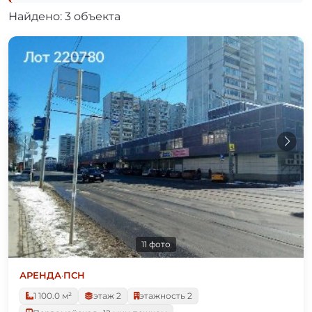
Найдено: 3 объекта
11 фото
АРЕНДА
·
ПСН
1 100.0 м²
этаж 2
этажность 2