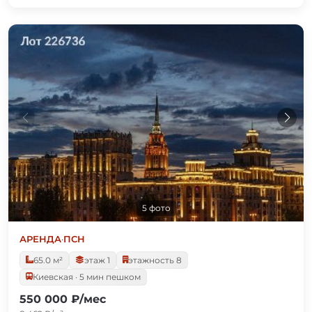
5 фото
АРЕНДА
·
ПСН
65.0 м²
этаж 1
этажность 8
Киевская · 5 мин пешком
550 000 ₽/мес