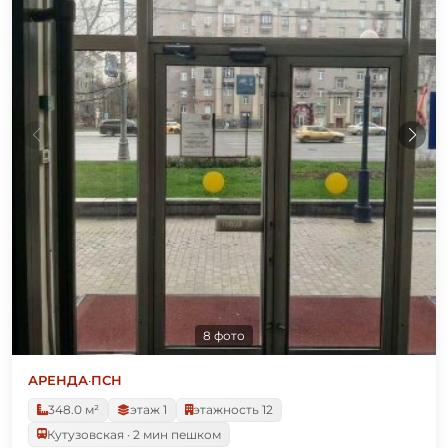
8 фото
АРЕНДА
·
ПСН
348.0 м²
этаж 1
этажность 12
Кутузовская · 2 мин пешком