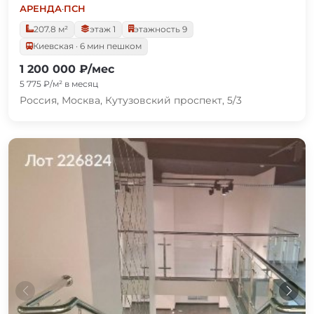
АРЕНДА
·
ПСН
207.8 м²
этаж 1
этажность 9
Киевская · 6 мин пешком
1 200 000 ₽/мес
5 775 ₽/м² в месяц
Россия, Москва, Кутузовский проспект, 5/3