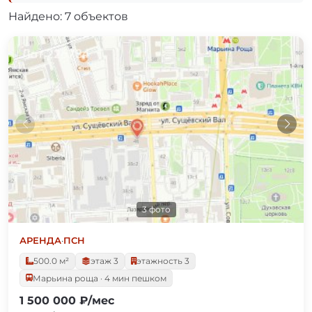
Найдено: 7 объектов
3 фото
АРЕНДА
·
ПСН
500.0 м²
этаж 3
этажность 3
Марьина роща · 4 мин пешком
1 500 000 ₽/мес