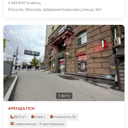
4 345 ₽/м² в месяц
Россия, Москва, Шереметьевская улица, 5к1
3 фото
АРЕНДА
·
ПСН
96.0 м²
этаж 1
этажность 10
Савеловская · 3 мин пешком