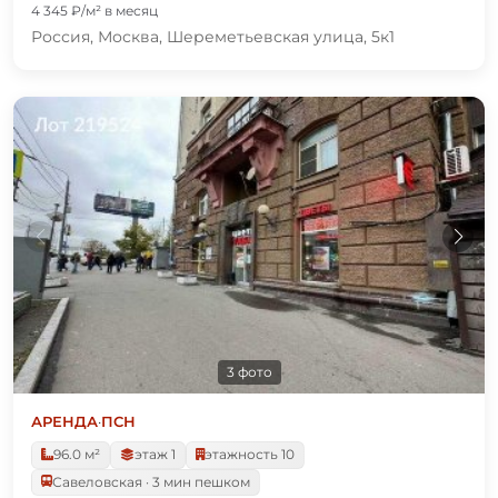
4 345 ₽/м² в месяц
Россия, Москва, Шереметьевская улица, 5к1
3 фото
АРЕНДА
·
ПСН
96.0 м²
этаж 1
этажность 10
Савеловская · 3 мин пешком