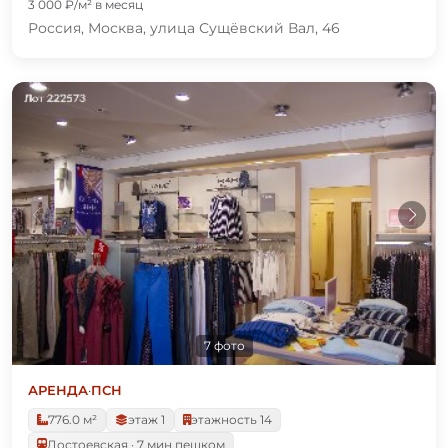
3 000 ₽/м² в месяц
Россия, Москва, улица Сущёвский Вал, 46
7 фото
АРЕНДА
·
ПСН
776.0 м²
этаж 1
этажность 14
Достоевская · 7 мин пешком