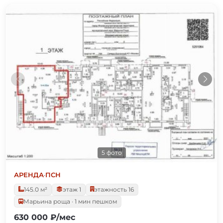
5 фото
АРЕНДА
·
ПСН
145.0 м²
этаж 1
этажность 16
Марьина роща · 1 мин пешком
630 000 ₽/мес