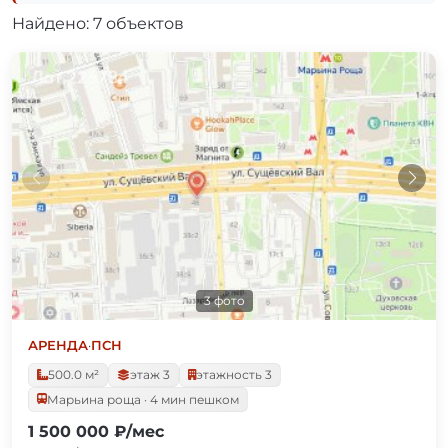
Найдено: 7 объектов
3 фото
АРЕНДА
·
ПСН
500.0 м²
этаж 3
этажность 3
Марьина роща · 4 мин пешком
1 500 000 ₽/мес