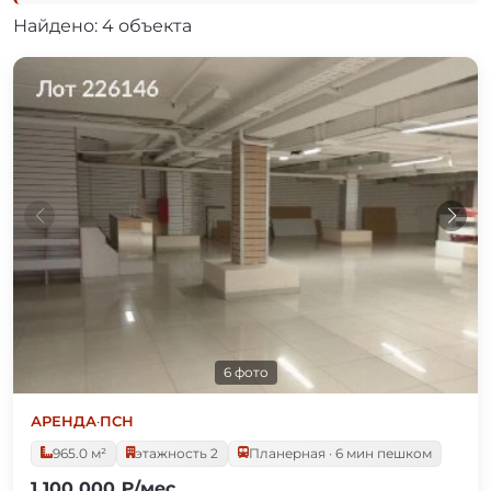
Найдено: 4 объекта
6 фото
АРЕНДА
·
ПСН
965.0 м²
этажность 2
Планерная · 6 мин пешком
1 100 000 ₽/мес