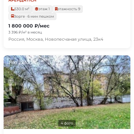
АРЕНДА
·
ПСН
530.0 м²
этаж 1
этажность 9
Зорге · 6 мин пешком
1 800 000 ₽/мес
3 396 ₽/м² в месяц
Россия, Москва, Новопесчаная улица, 23к4
4 фото