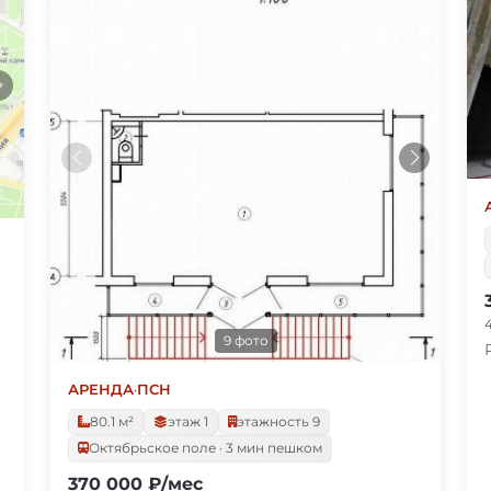
9 фото
АРЕНДА
·
ПСН
80.1 м²
этаж 1
этажность 9
Октябрьское поле · 3 мин пешком
370 000 ₽/мес