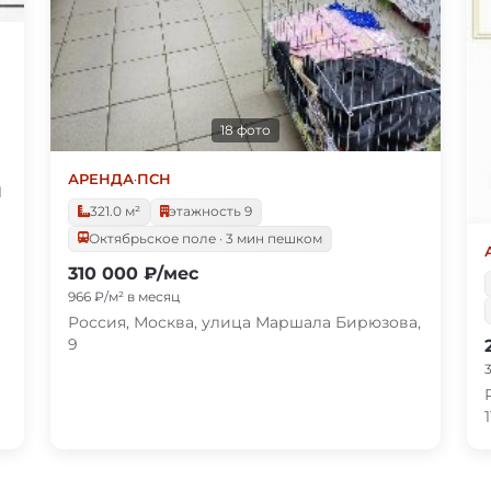
18 фото
АРЕНДА
·
ПСН
1
321.0 м²
этажность 9
Октябрьское поле · 3 мин пешком
310 000 ₽/мес
966 ₽/м² в месяц
Россия, Москва, улица Маршала Бирюзова,
9
1