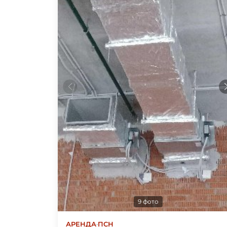
9 фото
АРЕНДА
·
ПСН