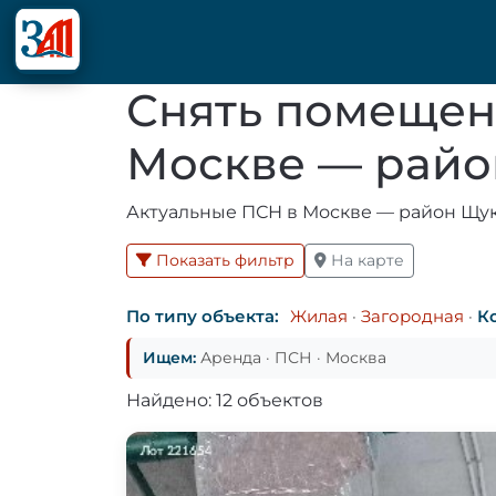
Снять помещен
Москве — рай
Актуальные ПСН в Москве — район Щуки
Показать фильтр
На карте
По типу объекта:
Жилая
·
Загородная
·
К
Ищем:
Аренда · ПСН · Москва
Найдено: 12 объектов