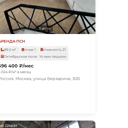
3 фото
АРЕНДА
·
ПСН
99.0 м²
этаж 1
этажность 21
Октябрьское поле · 14 мин пешком
596 400 ₽/мес
6 024 ₽/м² в месяц
Россия, Москва, улица Берзарина, 30Б