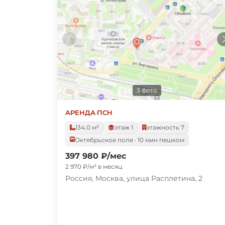
3 фото
АРЕНДА
·
ПСН
134.0 м²
этаж 1
этажность 7
Октябрьское поле · 10 мин пешком
397 980 ₽/мес
2 970 ₽/м² в месяц
Россия, Москва, улица Расплетина, 2