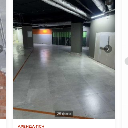
25 фото
АРЕНДА
·
ПСН