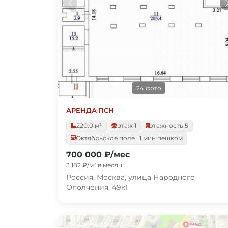
24 фото
АРЕНДА
·
ПСН
220.0 м²
этаж 1
этажность 5
Октябрьское поле · 1 мин пешком
700 000 ₽/мес
3 182 ₽/м² в месяц
Россия, Москва, улица Народного
Ополчения, 49к1