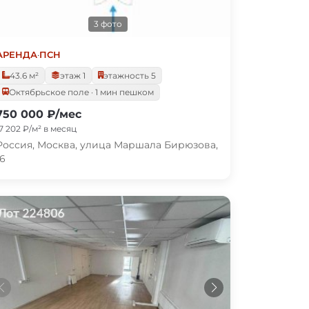
3 фото
АРЕНДА
·
ПСН
43.6 м²
этаж 1
этажность 5
Октябрьское поле · 1 мин пешком
750 000 ₽/мес
17 202 ₽/м² в месяц
Россия, Москва, улица Маршала Бирюзова,
16