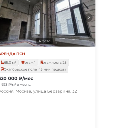
4 фото
АРЕНДА
·
ПСН
65.0 м²
этаж 1
этажность 25
Октябрьское поле · 15 мин пешком
320 000 ₽/мес
4 923 ₽/м² в месяц
Россия, Москва, улица Берзарина, 32