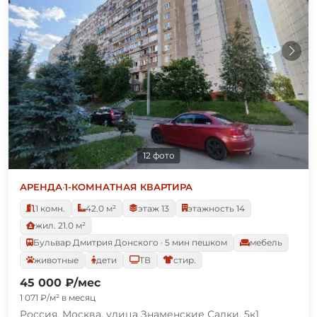
12 фото
АРЕНДА
·
1-КОМНАТНАЯ КВАРТИРА
1 комн.
42.0 м²
этаж 13
этажность 14
жил. 21.0 м²
Бульвар Дмитрия Донского · 5 мин пешком
мебель
животные
дети
ТВ
стир.
45 000 ₽/мес
1 071 ₽/м² в месяц
Россия, Москва, улица Знаменские Садки, 5к1