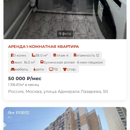
9 фото
АРЕНДА
·
1-КОМНАТНАЯ КВАРТИРА
1 комн.
38.0 м²
этаж 4
этажность 12
жил. 16.0 м²
Бунинская аллея · 6 мин пешком
мебель
дети
ТВ
стир.
50 000 ₽/мес
1 316 ₽/м² в месяц
Россия, Москва, улица Адмирала Лазарева, 50