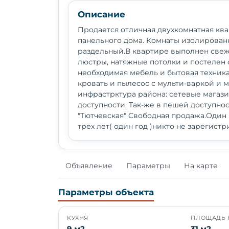
Описание
Продается отличная двухкомнатная квар
панельного дома. Комнаты изолированн
раздельный.В квартире выполнен свеж
люстры, натяжные потолки и постелен 
необходимая мебель и бытовая техника:
кровать и пылесос с мульти-варкой и 
инфрастрктура района: сетевые магази
доступности. Так-же в пешей доступнос
"Тютчевская" Свободная продажа.Один
трёх лет( один год )никто не зарегистр
Объявление
Параметры
На карте
Параметры объекта
KУХНЯ
ПЛОЩАДЬ 
9 м2
31 м2