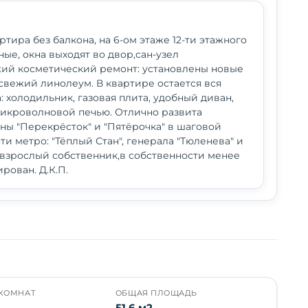
тира без балкона, на 6-ом этаже 12-ти этажного
ые, окна выходят во двор,сан-узел
ий косметический ремонт: установлены новые
свежий линолеум. В квартире остается вся
 холодильник, газовая плита, удобный диван,
микроволновой печью. Отлично развита
ны "Перекрёсток" и "Пятёрочка" в шаговой
ти метро: "Тёплый Стан", генерала "Тюленева" и
 взрослый собственник,в собственности менее
ирован. Д.К.П.
КОМНАТ
ОБЩАЯ ПЛОЩАДЬ
51.6 м2