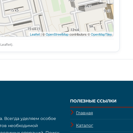
Leaflet
| ©
OpenStreetMap
contributors ©
OpenMapTiles
eaflet).
ПОЛЕЗНЫЕ ССЫЛКИ
Главная
а. Всегда уделяем особое
Каталог
нтов необходимой
оводимых операций. Поиск