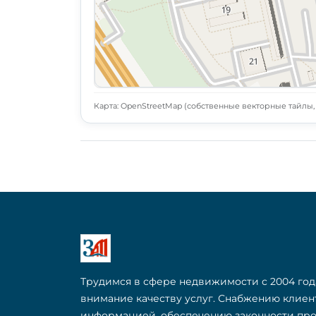
Карта: OpenStreetMap (собственные векторные тайлы, L
Трудимся в сфере недвижимости с 2004 год
внимание качеству услуг. Снабжению клие
информацией, обеспечению законности пр