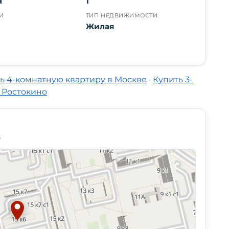
а
1
И
ТИП НЕДВИЖИМОСТИ
а
Жилая
ь 4-комнатную квартиру в Москве
·
Купить 3-
 Ростокино
6