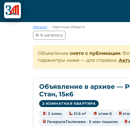
Каталог
·
Карточка объекта
К каталогу
Объявление
снято с публикации
. Ф
параметры ниже — для справки.
Акт
Объявление в архиве — Р
Стан, 15к6
2-КОМНАТНАЯ КВАРТИРА
2 комн.
51.6 м²
этаж 6
эта
ГенералаТюленева · 5 мин пешком