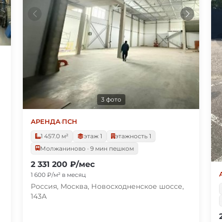
3 фото
АРЕНДА
·
ПСН
1 457.0 м²
этаж 1
этажность 1
Молжаниново · 9 мин пешком
2 331 200 ₽/мес
1 600 ₽/м² в месяц
Россия, Москва, Новосходненское шоссе,
143А