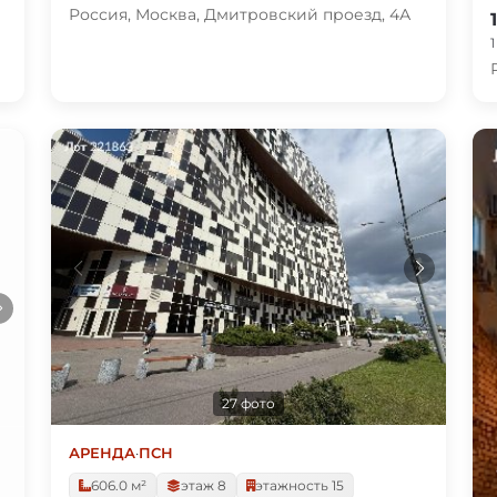
Россия, Москва, Дмитровский проезд, 4А
27 фото
АРЕНДА
·
ПСН
606.0 м²
этаж 8
этажность 15