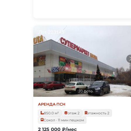
20 фото
АРЕНДА
·
ПСН
850.0 м²
этаж 2
этажность 2
Сокол · 11 мин пешком
2 125 000 ₽/мес