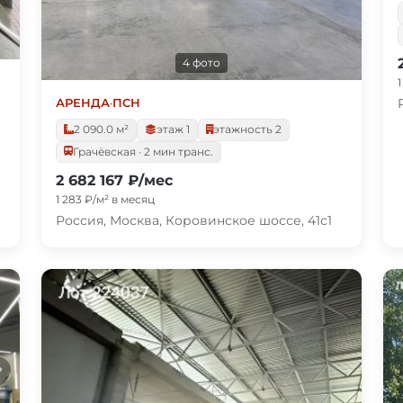
4 фото
АРЕНДА
·
ПСН
2 090.0 м²
этаж 1
этажность 2
Грачёвская · 2 мин транс.
2 682 167 ₽/мес
1 283 ₽/м² в месяц
Россия, Москва, Коровинское шоссе, 41с1