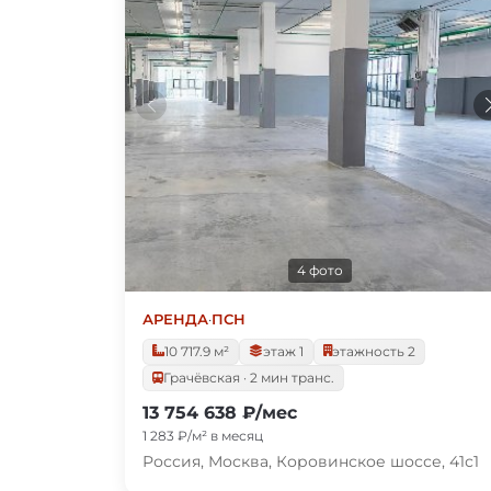
4 фото
АРЕНДА
·
ПСН
10 717.9 м²
этаж 1
этажность 2
Грачёвская · 2 мин транс.
13 754 638 ₽/мес
1 283 ₽/м² в месяц
Россия, Москва, Коровинское шоссе, 41с1