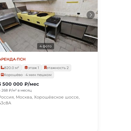
4 фото
АРЕНДА
·
ПСН
820.0 м²
этаж 1
этажность 2
Хорошёво · 4 мин пешком
3 500 000 ₽/мес
4 268 ₽/м² в месяц
Россия, Москва, Хорошёвское шоссе,
43с8А