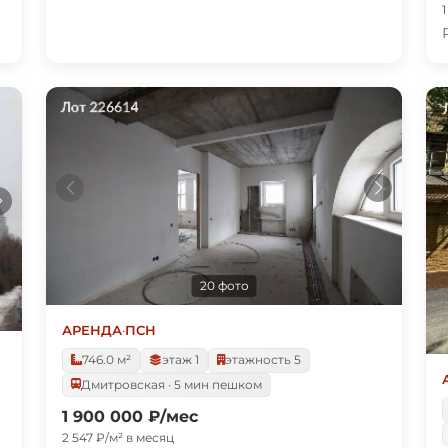
20 фото
АРЕНДА
·
ПСН
746.0 м²
этаж 1
этажность 5
Дмитровская · 5 мин пешком
1 900 000 ₽/мес
2 547 ₽/м² в месяц