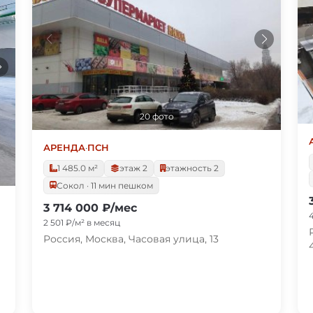
20 фото
АРЕНДА
·
ПСН
1 485.0 м²
этаж 2
этажность 2
Сокол · 11 мин пешком
3 714 000 ₽/мес
2 501 ₽/м² в месяц
Россия, Москва, Часовая улица, 13