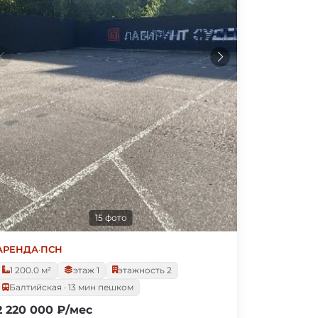
15 фото
АРЕНДА
·
ПСН
1 200.0 м²
этаж 1
этажность 2
Балтийская · 13 мин пешком
2 220 000 ₽/мес