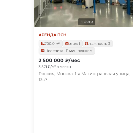
4 фото
АРЕНДА
·
ПСН
700.0 м²
этаж 1
этажность 3
Шелепиха · 11 мин пешком
2 500 000 ₽/мес
3 571 ₽/м² в месяц
Россия, Москва, 1-я Магистральная улица,
13с7