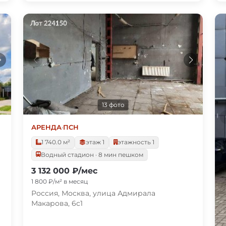
13 фото
АРЕНДА
·
ПСН
1 740.0 м²
этаж 1
этажность 1
Водный стадион · 8 мин пешком
3 132 000 ₽/мес
1 800 ₽/м² в месяц
Россия, Москва, улица Адмирала
Макарова, 6с1