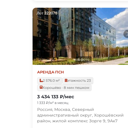
6 фото
АРЕНДА
·
ПСН
2 576.0 м²
этажность 23
Хорошёво · 8 мин пешком
3 434 133 ₽/мес
1 333 ₽/м² в месяц
Россия, Москва, Северный
административный округ, Хорошёвский
район, жилой комплекс Зорге 9, 9Ак7