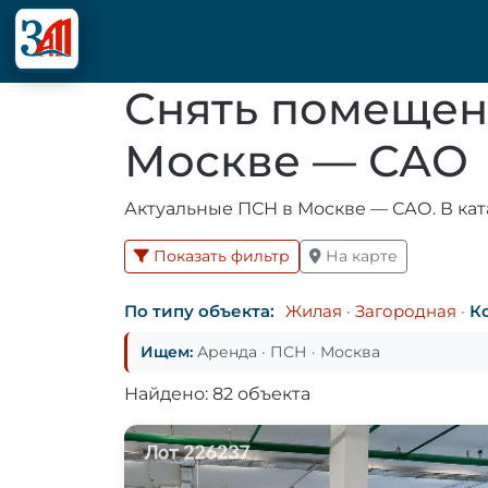
Снять помещен
Москве — САО
Актуальные ПСН в Москве — САО. В кат
Показать фильтр
На карте
По типу объекта:
Жилая
·
Загородная
·
К
Ищем:
Аренда · ПСН · Москва
Найдено: 82 объекта