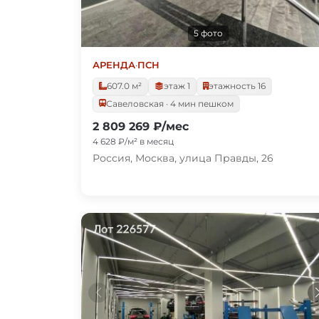
5 фото
АРЕНДА
·
ПСН
607.0 м²
этаж 1
этажность 16
Савеловская · 4 мин пешком
2 809 269 ₽/мес
4 628 ₽/м² в месяц
Россия, Москва, улица Правды, 26