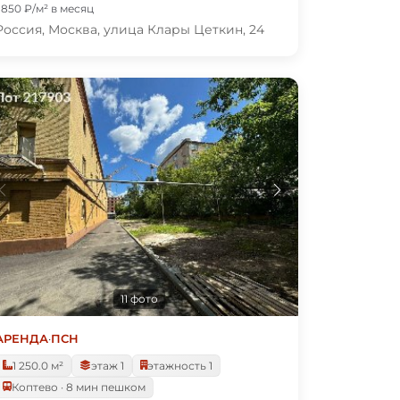
1 850 ₽/м² в месяц
Россия, Москва, улица Клары Цеткин, 24
11 фото
АРЕНДА
·
ПСН
1 250.0 м²
этаж 1
этажность 1
Коптево · 8 мин пешком