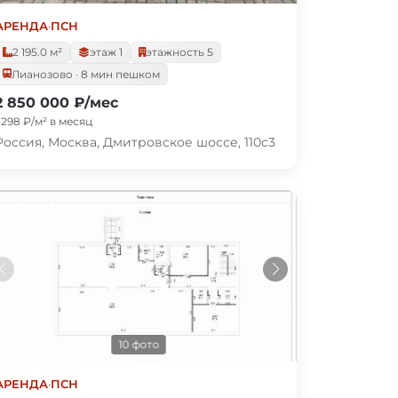
АРЕНДА
·
ПСН
2 195.0 м²
этаж 1
этажность 5
Лианозово · 8 мин пешком
2 850 000 ₽/мес
1 298 ₽/м² в месяц
Россия, Москва, Дмитровское шоссе, 110с3
10 фото
АРЕНДА
·
ПСН