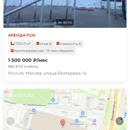
14 фото
АРЕНДА
·
ПСН
1 700.0 м²
этаж 6
этажность 6
Кантемировская · 13 мин пешком
1 500 000 ₽/мес
882 ₽/м² в месяц
Россия, Москва, улица Бехтерева, 14