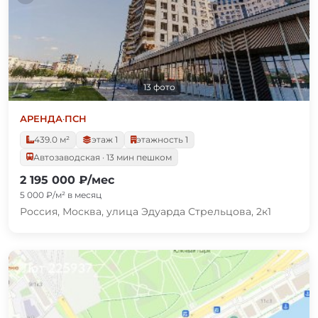
13 фото
АРЕНДА
·
ПСН
439.0 м²
этаж 1
этажность 1
Автозаводская · 13 мин пешком
2 195 000 ₽/мес
5 000 ₽/м² в месяц
Россия, Москва, улица Эдуарда Стрельцова, 2к1