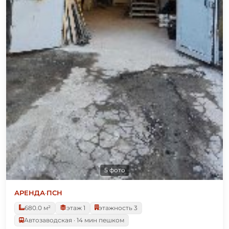
5 фото
АРЕНДА
·
ПСН
680.0 м²
этаж 1
этажность 3
Автозаводская · 14 мин пешком