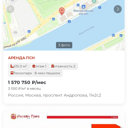
3 фото
АРЕНДА
·
ПСН
515.0 м²
этаж 1
этажность 2
Технопарк · 8 мин пешком
1 570 750 ₽/мес
3 050 ₽/м² в месяц
Россия, Москва, проспект Андропова, 11к2с2