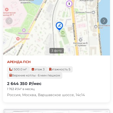
3 фото
АРЕНДА
·
ПСН
1 500.0 м²
этаж 3
этажность 5
Верхние котлы · 6 мин пешком
2 644 350 ₽/мес
1 763 ₽/м² в месяц
Россия, Москва, Варшавское шоссе, 14с14