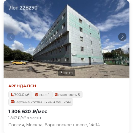
3 фото
АРЕНДА
·
ПСН
700.0 м²
этаж 1
этажность 5
Верхние котлы · 6 мин пешком
1 306 620 ₽/мес
1 867 ₽/м² в месяц
Россия, Москва, Варшавское шоссе, 14с14