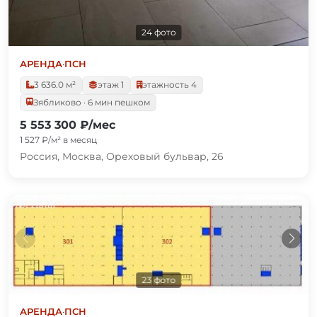
24 фото
АРЕНДА
·
ПСН
3 636.0 м²
этаж 1
этажность 4
Зябликово · 6 мин пешком
5 553 300 ₽/мес
1 527 ₽/м² в месяц
Россия, Москва, Ореховый бульвар, 26
23 фото
АРЕНДА
·
ПСН