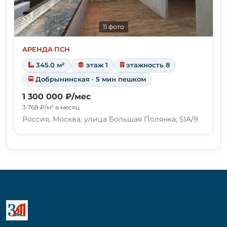
11 фото
АРЕНДА
·
ПСН
345.0 м²
этаж 1
этажность 8
Добрынинская · 5 мин пешком
1 300 000 ₽/мес
3 768 ₽/м² в месяц
Россия, Москва, улица Большая Полянка, 51А/9