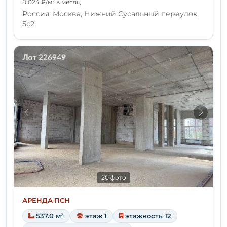
8 024 ₽/м² в месяц
Россия, Москва, Нижний Сусальный переулок,
5с2
20 фото
АРЕНДА
·
ПСН
537.0 м²
этаж 1
этажность 12