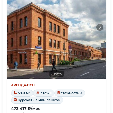
5 фото
АРЕНДА
·
ПСН
59.0 м²
этаж 1
этажность 3
Курская · 3 мин пешком
473 417 ₽/мес