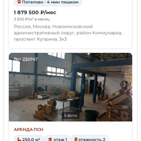
Потапово · 4 мин пешком
1 879 500 ₽/мес
3 500 ₽/м² в месяц
Россия, Москва, Новомосковский
административный округ, район Коммунарка,
проспект Куприна, 3к3
5 фото
АРЕНДА
·
ПСН
250.0 м²
этаж 1
этажность 2