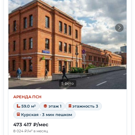
5 фото
АРЕНДА
·
ПСН
59.0 м²
этаж 1
этажность 3
Курская · 3 мин пешком
473 417 ₽/мес
8 024 ₽/м² в месяц