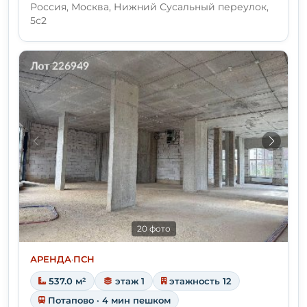
Россия, Москва, Нижний Сусальный переулок,
5с2
20 фото
АРЕНДА
·
ПСН
537.0 м²
этаж 1
этажность 12
Потапово · 4 мин пешком