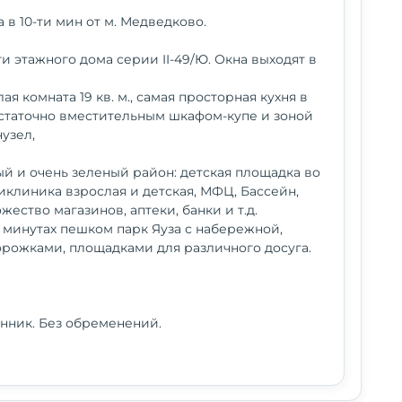
 в 10-ти мин от м. Медведково.
и этажного дома серии II-49/Ю. Окна выходят в
я комната 19 кв. м., самая просторная кухня в
достаточно вместительным шкафом-купе и зоной
узел,
й и очень зеленый район: детская площадка во
иклиника взрослая и детская, МФЦ, Бассейн,
ество магазинов, аптеки, банки и т.д.
5 минутах пешком парк Яуза с набережной,
рожками, площадками для различного досуга.
нник. Без обременений.