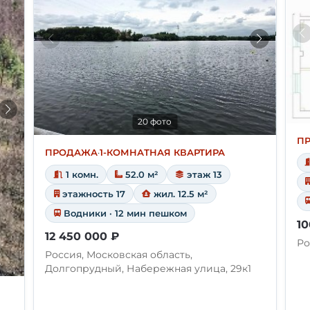
20 фото
П
ПРОДАЖА
·
1-КОМНАТНАЯ КВАРТИРА
1 комн.
52.0 м²
этаж 13
этажность 17
жил. 12.5 м²
Водники · 12 мин пешком
10
12 450 000 ₽
Ро
Россия, Московская область,
Долгопрудный, Набережная улица, 29к1