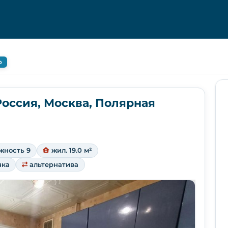
о
 Россия, Москва, Полярная
жность 9
жил. 19.0 м²
чка
альтернатива