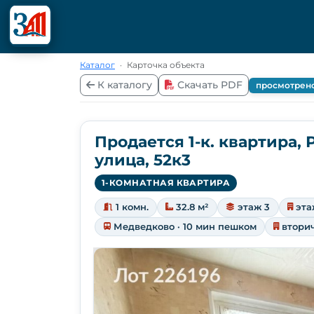
Каталог
·
Карточка объекта
К каталогу
Скачать PDF
просмотрен
Продается 1-к. квартира,
улица, 52к3
1-КОМНАТНАЯ КВАРТИРА
1 комн.
32.8 м²
этаж 3
эта
Медведково · 10 мин пешком
втори