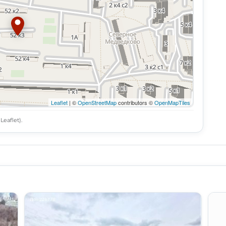
Leaflet
| ©
OpenStreetMap
contributors ©
OpenMapTiles
eaflet).