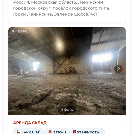
Россия, Московская область, Ленинский
городской округ, посёлок городского типа
Горки Ленинские, Зелёное шоссе, 4с1
4 фото
АРЕНДА
·
СКЛАД
1 478.0 м²
этаж 1
этажность 1