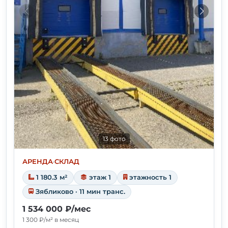
13 фото
АРЕНДА
·
СКЛАД
1 180.3 м²
этаж 1
этажность 1
Зябликово · 11 мин транс.
1 534 000 ₽/мес
1 300 ₽/м² в месяц