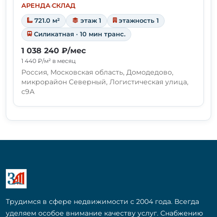
АРЕНДА
·
СКЛАД
721.0 м²
этаж 1
этажность 1
Силикатная · 10 мин транс.
1 038 240 ₽/мес
1 440 ₽/м² в месяц
Россия, Московская область, Домодедово,
микрорайон Северный, Логистическая улица,
с9А
Трудимся в сфере недвижимости с 2004 года. Всегда
уделяем особое внимание качеству услуг. Снабжению