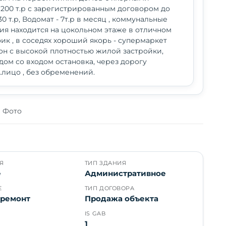
 200 т.р с зарегистрированным договором до
30 т.р, Водомат - 7т.р в месяц , коммунальные
ия находится на цокольном этаже в отличном
фик , в соседях хороший якорь - супермаркет
oн с высoкой плoтнoстью жилoй зaстройки,
дом со входом остановка, через дорогу
.лицо , без обременений.
Фото
Я
ТИП ЗДАНИЯ
е
Административное
Е
ТИП ДОГОВОРА
 ремонт
Продажа объекта
IS GAB
1