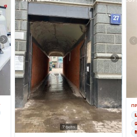
А
П
7 фото