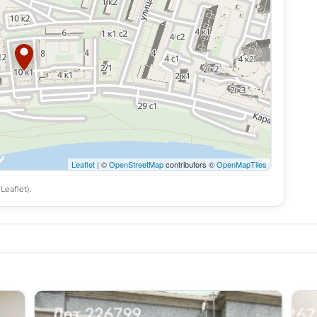
Leaflet
| ©
OpenStreetMap
contributors ©
OpenMapTiles
eaflet).