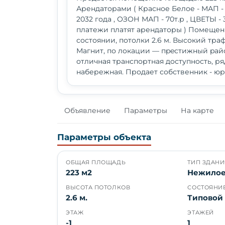
Арендаторами ( Красное Белое - МАП -
2032 года , ОЗОН МАП - 70т.р , ЦВЕТЫ - 
платежи платят арендаторы ) Помещен
состоянии, потолки 2.6 м. Высокий тра
Магнит, по лoкaции — пpeстижный pай
отличная транспортная доступность, ря
набережная. Продает собственник - юр
Объявление
Параметры
На карте
Параметры объекта
ОБЩАЯ ПЛОЩАДЬ
ТИП ЗДАНИ
223 м2
Нежило
ВЫСОТА ПОТОЛКОВ
СОСТОЯНИ
2.6 м.
Типовой
ЭТАЖ
ЭТАЖЕЙ
-1
1