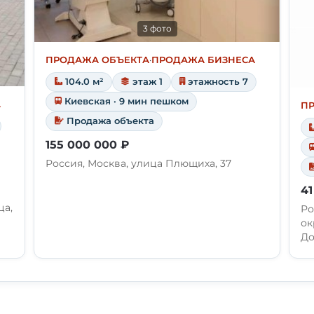
3 фото
ПРОДАЖА ОБЪЕКТА
·
ПРОДАЖА БИЗНЕСА
104.0 м²
этаж 1
этажность 7
Киевская · 9 мин пешком
А
П
Продажа объекта
155 000 000 ₽
Россия, Москва, улица Плющиха, 37
41
ца,
Ро
ок
До