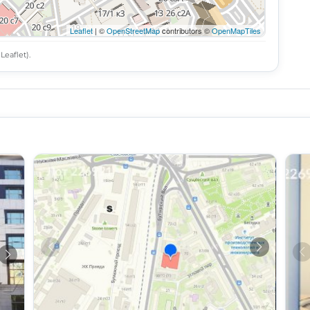
Leaflet
| ©
OpenStreetMap
contributors ©
OpenMapTiles
eaflet).