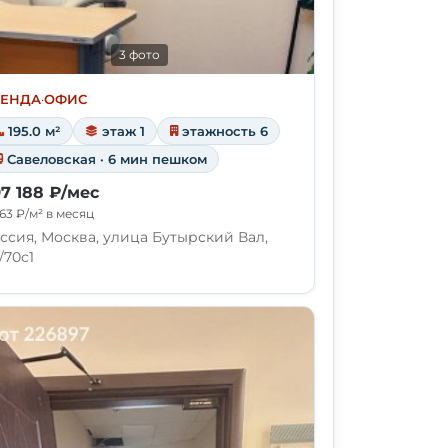
3 фото
РЕНДА
·
ОФИС
195.0 м²
этаж 1
этажность 6
Савеловская · 6 мин пешком
7 188 ₽/мес
63 ₽/м² в месяц
ссия, Москва, улица Бутырский Вал,
/70с1