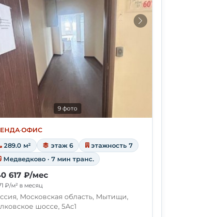
9 фото
РЕНДА
·
ОФИС
289.0 м²
этаж 6
этажность 7
Медведково · 7 мин транс.
0 617 ₽/мес
71 ₽/м² в месяц
ссия, Московская область, Мытищи,
лковское шоссе, 5Ас1