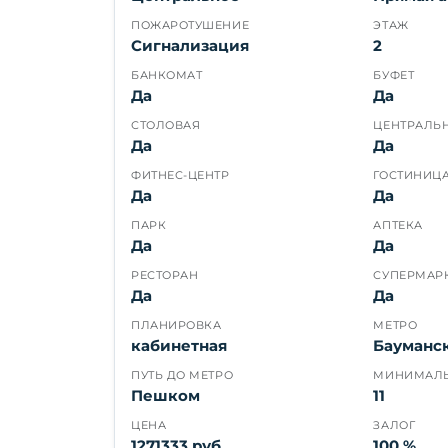
ПОЖАРОТУШЕНИЕ
ЭТАЖ
Сигнализация
2
БАНКОМАТ
БУФЕТ
Да
Да
СТОЛОВАЯ
ЦЕНТРАЛЬ
Да
Да
ФИТНЕС-ЦЕНТР
ГОСТИНИЦ
Да
Да
ПАРК
АПТЕКА
Да
Да
РЕСТОРАН
СУПЕРМАР
Да
Да
ПЛАНИРОВКА
МЕТРО
кабинетная
Бауманс
ПУТЬ ДО МЕТРО
МИНИМАЛЬ
Пешком
11
ЦЕНА
ЗАЛОГ
1271333 руб.
100 %