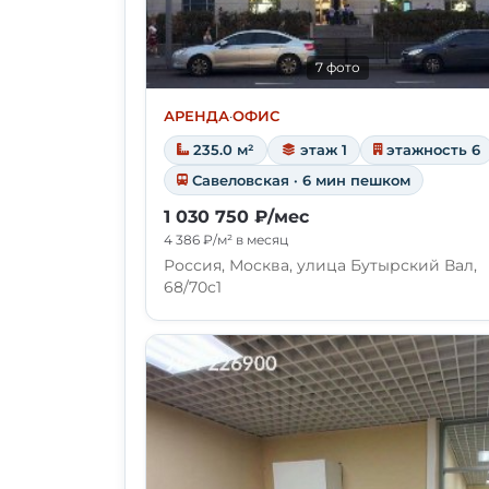
7 фото
АРЕНДА
·
ОФИС
235.0 м²
этаж 1
этажность 6
Савеловская · 6 мин пешком
1 030 750 ₽/мес
4 386 ₽/м² в месяц
Россия, Москва, улица Бутырский Вал,
68/70с1