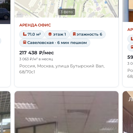
3 фото
АРЕНДА
·
ОФИС
А
71.0 м²
этаж 1
этажность 6
Савеловская · 6 мин пешком
217 438 ₽/мес
59
3 063 ₽/м² в месяц
3 0
Россия, Москва, улица Бутырский Вал,
Ро
68/70с1
68