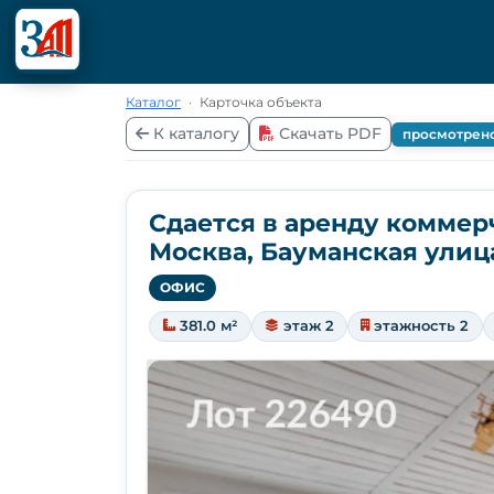
Каталог
·
Карточка объекта
К каталогу
Скачать PDF
просмотрен
Сдается в аренду коммер
Москва, Бауманская улица,
ОФИС
381.0 м²
этаж 2
этажность 2