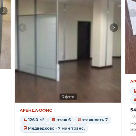
А
3 фото
54
АРЕНДА
·
ОФИС
1 8
126.0 м²
этаж 6
этажность 7
Ро
Медведково · 7 мин транс.
Во